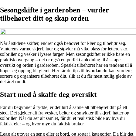
Sesongskifte i garderoben – vurder
tilbehøret ditt og skap orden
Når årstidene skifter, endrer også behovet for klær og tilbehør seg.
Vinterens varme skjerf, luer og støvler må vike plass for lettere sko,
solbriller og vesker i lysere farger. Men sesongskiftet er ikke bare en
praktisk overgang – det er også en perfekt anledning til å skape
oversikt og orden i garderoben. Spesielt tilbehøret har en tendens til å
hope seg opp og bli glemt. Her får du tips til hvordan du kan vurdere,
sortere og organisere tilbehøret ditt, slik at du får mest mulig glede av
det året rundt.
Start med å skaffe deg oversikt
Før du begynner å rydde, er det lurt å samle alt tilbehøret ditt på ett
sted. Det gjelder alt fra vesker, belter og smykker til skjerf, hatter og
solbriller. Når du ser alt samlet, får du et realistisk bilde av hva du
faktisk eier – og hvor mye du faktisk bruker.
Legg alt utover en seng eller et bord, og sorter i kategorier. Da blir det