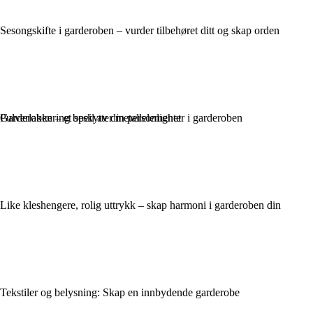
Sesongskifte i garderoben – vurder tilbehøret ditt og skap orden
Pulverlakkering beskytter metallelementer i garderoben
Garderoben – et speil av din personlighet
Like kleshengere, rolig uttrykk – skap harmoni i garderoben din
Tekstiler og belysning: Skap en innbydende garderobe