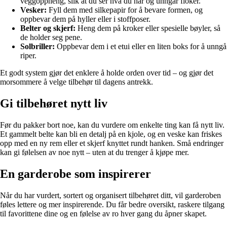
veggoppheng, slik at du ser hva du har og unngår floker.
Vesker:
Fyll dem med silkepapir for å bevare formen, og
oppbevar dem på hyller eller i stoffposer.
Belter og skjerf:
Heng dem på kroker eller spesielle bøyler, så
de holder seg pene.
Solbriller:
Oppbevar dem i et etui eller en liten boks for å unngå
riper.
Et godt system gjør det enklere å holde orden over tid – og gjør det
morsommere å velge tilbehør til dagens antrekk.
Gi tilbehøret nytt liv
Før du pakker bort noe, kan du vurdere om enkelte ting kan få nytt liv.
Et gammelt belte kan bli en detalj på en kjole, og en veske kan friskes
opp med en ny rem eller et skjerf knyttet rundt hanken. Små endringer
kan gi følelsen av noe nytt – uten at du trenger å kjøpe mer.
En garderobe som inspirerer
Når du har vurdert, sortert og organisert tilbehøret ditt, vil garderoben
føles lettere og mer inspirerende. Du får bedre oversikt, raskere tilgang
til favorittene dine og en følelse av ro hver gang du åpner skapet.