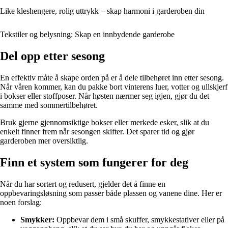
Like kleshengere, rolig uttrykk – skap harmoni i garderoben din
Tekstiler og belysning: Skap en innbydende garderobe
Del opp etter sesong
En effektiv måte å skape orden på er å dele tilbehøret inn etter sesong.
Når våren kommer, kan du pakke bort vinterens luer, votter og ullskjerf
i bokser eller stoffposer. Når høsten nærmer seg igjen, gjør du det
samme med sommertilbehøret.
Bruk gjerne gjennomsiktige bokser eller merkede esker, slik at du
enkelt finner frem når sesongen skifter. Det sparer tid og gjør
garderoben mer oversiktlig.
Finn et system som fungerer for deg
Når du har sortert og redusert, gjelder det å finne en
oppbevaringsløsning som passer både plassen og vanene dine. Her er
noen forslag:
Smykker:
Oppbevar dem i små skuffer, smykkestativer eller på