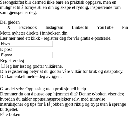
Sesongskiftet blir dermed ikke bare en praktisk oppgave, men en
mulighet til å fornye stilen din og skape et ryddig, inspirerende rom
som gjenspeiler deg.
Del gleden
X
Facebook
Instagram
LinkedIn
YouTube
Pin
Motta nyheter direkte i innboksen din
Lær mer med ett klikk - registrer deg for vår gratis e-postserie.
E-post
Registrer deg
Jeg har lest og godtar vilkårene.
Din registrering betyr at du godtar våre vilkår for bruk og datapolicy.
Du kan enkelt melde deg av igjen.
Gjør det selv: Oppussing uten profesjonell hjelp
Drømmer du om å pusse opp hjemmet ditt? Denne e-boken viser deg
hvordan du takler oppussingsprosjekter selv, med trinnvise
instruksjoner og tips for å få jobben gjort riktig og trygt uten å sprenge
budsjettet.
Få e-boken