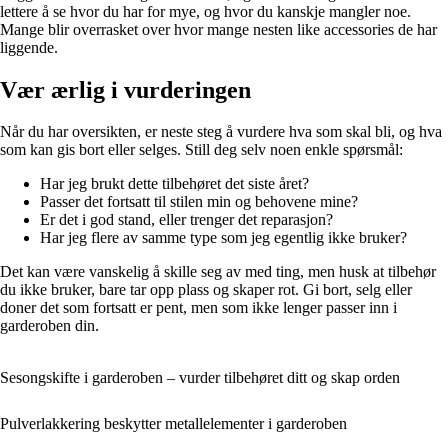
lettere å se hvor du har for mye, og hvor du kanskje mangler noe.
Mange blir overrasket over hvor mange nesten like accessories de har
liggende.
Vær ærlig i vurderingen
Når du har oversikten, er neste steg å vurdere hva som skal bli, og hva
som kan gis bort eller selges. Still deg selv noen enkle spørsmål:
Har jeg brukt dette tilbehøret det siste året?
Passer det fortsatt til stilen min og behovene mine?
Er det i god stand, eller trenger det reparasjon?
Har jeg flere av samme type som jeg egentlig ikke bruker?
Det kan være vanskelig å skille seg av med ting, men husk at tilbehør
du ikke bruker, bare tar opp plass og skaper rot. Gi bort, selg eller
doner det som fortsatt er pent, men som ikke lenger passer inn i
garderoben din.
Sesongskifte i garderoben – vurder tilbehøret ditt og skap orden
Pulverlakkering beskytter metallelementer i garderoben