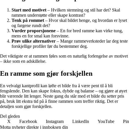
Start med motivet
– Hvilken stemning og stil har det? Skal
rammen understøtte eller skape kontrast?
Tenk på rommet
– Hvor skal bildet henge, og hvordan er lyset
og fargene rundt det?
Vurder proporsjonene
– En for bred ramme kan virke tung,
mens en for smal kan forsvinne.
Prøv ulike alternativer
– Mange rammeverksteder lar deg teste
forskjellige profiler før du bestemmer deg.
Det viktigste er at rammen føles som en naturlig forlengelse av motivet
– ikke som en adskillelse.
En ramme som gjør forskjellen
En velvalgt kantprofil kan løfte et bilde fra å være pent til å bli
fengslende. Den kan skape fokus, dybde og balanse – og gjøre at øyet
blir værende litt lenger. Neste gang du står med et bilde du setter pris
på, bruk litt ekstra tid på å finne rammen som treffer riktig. Det er
detaljen som gjør forskjellen.
Del gleden
X
Facebook
Instagram
LinkedIn
YouTube
Pin
Motta nyheter direkte i innboksen din