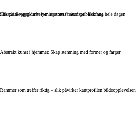
Slik planlegger du belysning som får kunst til å skinne hele dagen
Keramisk veggkunst som rommets naturlige blikkfang
Abstrakt kunst i hjemmet: Skap stemning med former og farger
Rammer som treffer riktig – slik påvirker kantprofilen bildeopplevelsen