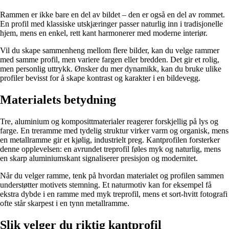
Rammen er ikke bare en del av bildet – den er også en del av rommet.
En profil med klassiske utskjæringer passer naturlig inn i tradisjonelle
hjem, mens en enkel, rett kant harmonerer med moderne interiør.
Vil du skape sammenheng mellom flere bilder, kan du velge rammer
med samme profil, men variere fargen eller bredden. Det gir et rolig,
men personlig uttrykk. Ønsker du mer dynamikk, kan du bruke ulike
profiler bevisst for å skape kontrast og karakter i en bildevegg.
Materialets betydning
Tre, aluminium og komposittmaterialer reagerer forskjellig på lys og
farge. En treramme med tydelig struktur virker varm og organisk, mens
en metallramme gir et kjølig, industrielt preg. Kantprofilen forsterker
denne opplevelsen: en avrundet treprofil føles myk og naturlig, mens
en skarp aluminiumskant signaliserer presisjon og modernitet.
Når du velger ramme, tenk på hvordan materialet og profilen sammen
understøtter motivets stemning. Et naturmotiv kan for eksempel få
ekstra dybde i en ramme med myk treprofil, mens et sort-hvitt fotografi
ofte står skarpest i en tynn metallramme.
Slik velger du riktig kantprofil