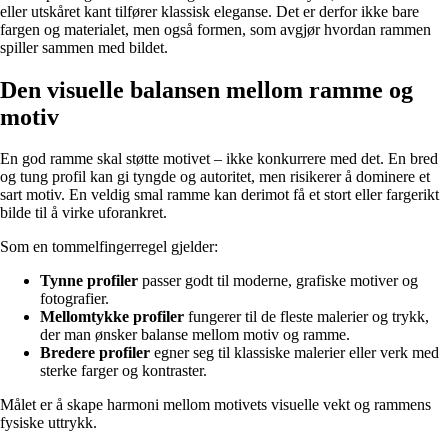
eller utskåret kant tilfører klassisk eleganse. Det er derfor ikke bare
fargen og materialet, men også formen, som avgjør hvordan rammen
spiller sammen med bildet.
Den visuelle balansen mellom ramme og
motiv
En god ramme skal støtte motivet – ikke konkurrere med det. En bred
og tung profil kan gi tyngde og autoritet, men risikerer å dominere et
sart motiv. En veldig smal ramme kan derimot få et stort eller fargerikt
bilde til å virke uforankret.
Som en tommelfingerregel gjelder:
Tynne profiler
passer godt til moderne, grafiske motiver og
fotografier.
Mellomtykke profiler
fungerer til de fleste malerier og trykk,
der man ønsker balanse mellom motiv og ramme.
Bredere profiler
egner seg til klassiske malerier eller verk med
sterke farger og kontraster.
Målet er å skape harmoni mellom motivets visuelle vekt og rammens
fysiske uttrykk.