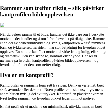
Rammer som treffer riktig – slik påvirker
kantprofilen bildeopplevelsen
Når du velger ramme til et bilde, handler det ikke bare om å beskytte
motivet – det handler også om å fremheve det på riktig måte. Rammen
er en del av helhetsinntrykket, og særlig kantprofilen – altså rammens
form og tykkelse sett fra siden – har stor betydning for hvordan bildet
oppleves. En ramme kan få et motiv til å virke lett og luftig, eller tungt
og dramatisk. Den kan skape ro, kontrast eller dybde. Her ser vi
nærmere på hvordan kantprofilen påvirker bildeopplevelsen – og
hvordan du finner den som treffer riktig.
Hva er en kantprofil?
Kantprofilen er rammens form sett fra siden. Den kan være flat, buet,
skrå, avrundet eller dekorert. Noen profiler er nesten usynlige, mens
andre blir en tydelig del av uttrykket. Kantprofilen påvirker hvordan
lyset treffer rammen, og hvordan blikket ledes inn mot motivet.
En flat profil gir et moderne og minimalistisk uttrykk, mens en buet