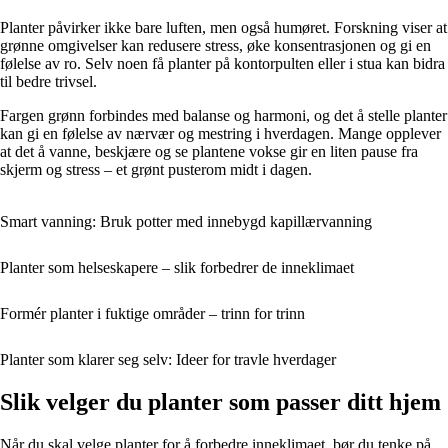
Planter påvirker ikke bare luften, men også humøret. Forskning viser at
grønne omgivelser kan redusere stress, øke konsentrasjonen og gi en
følelse av ro. Selv noen få planter på kontorpulten eller i stua kan bidra
til bedre trivsel.
Fargen grønn forbindes med balanse og harmoni, og det å stelle planter
kan gi en følelse av nærvær og mestring i hverdagen. Mange opplever
at det å vanne, beskjære og se plantene vokse gir en liten pause fra
skjerm og stress – et grønt pusterom midt i dagen.
Smart vanning: Bruk potter med innebygd kapillærvanning
Planter som helseskapere – slik forbedrer de inneklimaet
Formér planter i fuktige områder – trinn for trinn
Planter som klarer seg selv: Ideer for travle hverdager
Slik velger du planter som passer ditt hjem
Når du skal velge planter for å forbedre inneklimaet, bør du tenke på