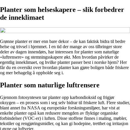
Planter som helseskapere – slik forbedrer
de inneklimaet
Grønne planter er mer enn bare dekor – de kan faktisk bidra til bedre
helse og trivsel i hjemmet. I en tid der mange av oss tilbringer store
deler av dagen innendørs, har interessen for planter som naturlige
«luftrensere» og stemningsskapere økt. Men hvordan påvirker de
egentlig inneklimaet, og hvilke planter passer best i norske hjem? Her
får du en oversikt over hvordan planter kan gjøre boligen både friskere
og mer behagelig å oppholde seg i.
Planter som naturlige luftrensere
Gjennom fotosyntesen tar planter opp karbondioksid og frigjør
oksygen – en prosess som i seg selv bidrar til friskere luft. Flere studier,
blant annet fra NASA og europeiske forskningsmiljøer, har vist at
enkelte planter også kan redusere mengden av flyktige organiske
forbindelser (VOC-er) i luften. Disse stoffene finnes i maling, møbler,
tekstiler og rengjøringsmidler, og kan gi hodepine, tretthet og irritasjon
i øyne og luftveier.