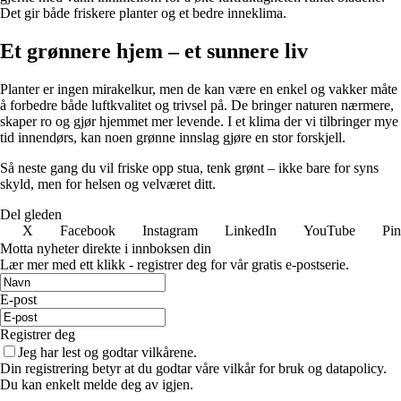
Det gir både friskere planter og et bedre inneklima.
Et grønnere hjem – et sunnere liv
Planter er ingen mirakelkur, men de kan være en enkel og vakker måte
å forbedre både luftkvalitet og trivsel på. De bringer naturen nærmere,
skaper ro og gjør hjemmet mer levende. I et klima der vi tilbringer mye
tid innendørs, kan noen grønne innslag gjøre en stor forskjell.
Så neste gang du vil friske opp stua, tenk grønt – ikke bare for syns
skyld, men for helsen og velværet ditt.
Del gleden
X
Facebook
Instagram
LinkedIn
YouTube
Pin
Motta nyheter direkte i innboksen din
Lær mer med ett klikk - registrer deg for vår gratis e-postserie.
E-post
Registrer deg
Jeg har lest og godtar vilkårene.
Din registrering betyr at du godtar våre vilkår for bruk og datapolicy.
Du kan enkelt melde deg av igjen.