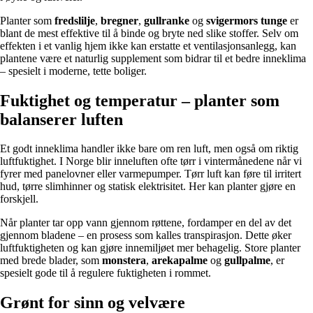
Planter som
fredslilje
,
bregner
,
gullranke
og
svigermors tunge
er
blant de mest effektive til å binde og bryte ned slike stoffer. Selv om
effekten i et vanlig hjem ikke kan erstatte et ventilasjonsanlegg, kan
plantene være et naturlig supplement som bidrar til et bedre inneklima
– spesielt i moderne, tette boliger.
Fuktighet og temperatur – planter som
balanserer luften
Et godt inneklima handler ikke bare om ren luft, men også om riktig
luftfuktighet. I Norge blir inneluften ofte tørr i vintermånedene når vi
fyrer med panelovner eller varmepumper. Tørr luft kan føre til irritert
hud, tørre slimhinner og statisk elektrisitet. Her kan planter gjøre en
forskjell.
Når planter tar opp vann gjennom røttene, fordamper en del av det
gjennom bladene – en prosess som kalles transpirasjon. Dette øker
luftfuktigheten og kan gjøre innemiljøet mer behagelig. Store planter
med brede blader, som
monstera
,
arekapalme
og
gullpalme
, er
spesielt gode til å regulere fuktigheten i rommet.
Grønt for sinn og velvære