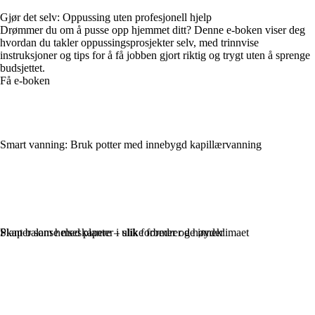
Gjør det selv: Oppussing uten profesjonell hjelp
Drømmer du om å pusse opp hjemmet ditt? Denne e-boken viser deg
hvordan du takler oppussingsprosjekter selv, med trinnvise
instruksjoner og tips for å få jobben gjort riktig og trygt uten å sprenge
budsjettet.
Få e-boken
Smart vanning: Bruk potter med innebygd kapillærvanning
Planter som helseskapere – slik forbedrer de inneklimaet
Skap balanse med planter i ulike former og høyder