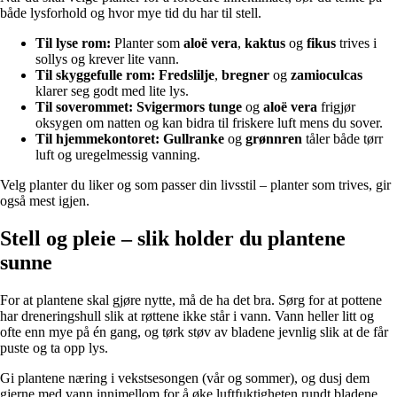
både lysforhold og hvor mye tid du har til stell.
Til lyse rom:
Planter som
aloë vera
,
kaktus
og
fikus
trives i
sollys og krever lite vann.
Til skyggefulle rom:
Fredslilje
,
bregner
og
zamioculcas
klarer seg godt med lite lys.
Til soverommet:
Svigermors tunge
og
aloë vera
frigjør
oksygen om natten og kan bidra til friskere luft mens du sover.
Til hjemmekontoret:
Gullranke
og
grønnren
tåler både tørr
luft og uregelmessig vanning.
Velg planter du liker og som passer din livsstil – planter som trives, gir
også mest igjen.
Stell og pleie – slik holder du plantene
sunne
For at plantene skal gjøre nytte, må de ha det bra. Sørg for at pottene
har dreneringshull slik at røttene ikke står i vann. Vann heller litt og
ofte enn mye på én gang, og tørk støv av bladene jevnlig slik at de får
puste og ta opp lys.
Gi plantene næring i vekstsesongen (vår og sommer), og dusj dem
gjerne med vann innimellom for å øke luftfuktigheten rundt bladene.