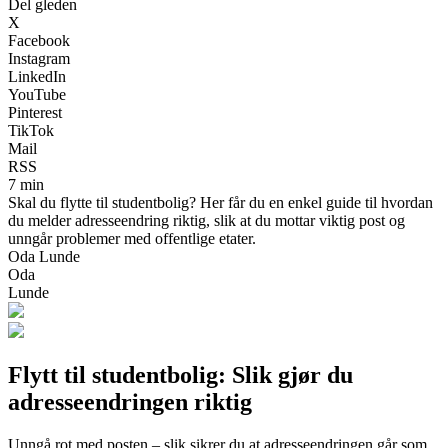
Del gleden
X
Facebook
Instagram
LinkedIn
YouTube
Pinterest
TikTok
Mail
RSS
7 min
Skal du flytte til studentbolig? Her får du en enkel guide til hvordan
du melder adresseendring riktig, slik at du mottar viktig post og
unngår problemer med offentlige etater.
Oda Lunde
Oda
Lunde
Flytt til studentbolig: Slik gjør du
adresseendringen riktig
Unngå rot med posten – slik sikrer du at adresseendringen går som