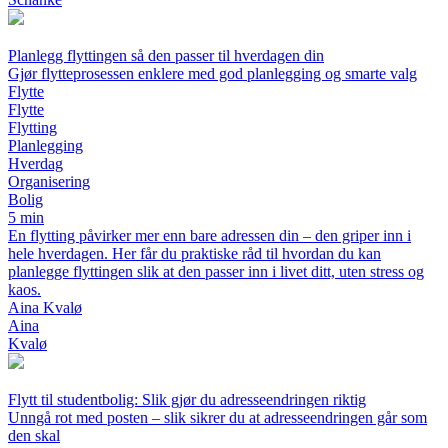
Planlegg flyttingen så den passer til hverdagen din
Gjør flytteprosessen enklere med god planlegging og smarte valg
Flytte
Flytte
Flytting
Planlegging
Hverdag
Organisering
Bolig
5 min
En flytting påvirker mer enn bare adressen din – den griper inn i
hele hverdagen. Her får du praktiske råd til hvordan du kan
planlegge flyttingen slik at den passer inn i livet ditt, uten stress og
kaos.
Aina Kvalø
Aina
Kvalø
Flytt til studentbolig: Slik gjør du adresseendringen riktig
Unngå rot med posten – slik sikrer du at adresseendringen går som
den skal