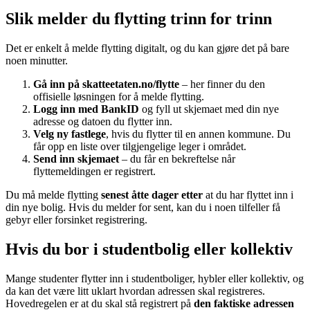
Slik melder du flytting trinn for trinn
Det er enkelt å melde flytting digitalt, og du kan gjøre det på bare
noen minutter.
Gå inn på skatteetaten.no/flytte
– her finner du den
offisielle løsningen for å melde flytting.
Logg inn med BankID
og fyll ut skjemaet med din nye
adresse og datoen du flytter inn.
Velg ny fastlege
, hvis du flytter til en annen kommune. Du
får opp en liste over tilgjengelige leger i området.
Send inn skjemaet
– du får en bekreftelse når
flyttemeldingen er registrert.
Du må melde flytting
senest åtte dager etter
at du har flyttet inn i
din nye bolig. Hvis du melder for sent, kan du i noen tilfeller få
gebyr eller forsinket registrering.
Hvis du bor i studentbolig eller kollektiv
Mange studenter flytter inn i studentboliger, hybler eller kollektiv, og
da kan det være litt uklart hvordan adressen skal registreres.
Hovedregelen er at du skal stå registrert på
den faktiske adressen