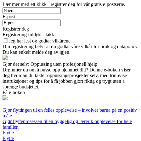
Lær mer med ett klikk - registrer deg for vår gratis e-postserie.
E-post
Registrer deg
Registrering fullført - takk
Jeg har lest og godtar vilkårene.
Din registrering betyr at du godtar våre vilkår for bruk og datapolicy.
Du kan enkelt melde deg av igjen.
Gjør det selv: Oppussing uten profesjonell hjelp
Drømmer du om å pusse opp hjemmet ditt? Denne e-boken viser
deg hvordan du takler oppussingsprosjekter selv, med trinnvise
instruksjoner og tips for å få jobben gjort riktig og trygt uten å
sprenge budsjettet.
Få e-boken
Gjør flyttingen til en felles opplevelse – involver barna på en positiv
måte
Gjør flytteprosessen til en hyggelig og lærerik opplevelse for hele
familien
Flytte
Flytte