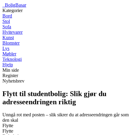
_
BoligBasar
Kategorier
Bord
Stol
Sofa
Hvitevarer
Kunst
Blomster
Lys
Møbler
Teknologi
Hjelp
Min side
Register
Nyhetsbrev
Flytt til studentbolig: Slik gjør du
adresseendringen riktig
Unngå rot med posten – slik sikrer du at adresseendringen går som
den skal
Flytte
Flytte