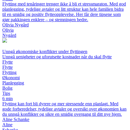
Flytting med tenåringer trenger ikke å bli et stressmaraton. Med god
planlegging, tydelige avtaler og litt struktur kan hele familien bidra
til en smidig og positiv flytteopplevelse. Her får dere tipsene som
gjør pakkingen enklere – og stemningen bedre.
Olivia Nygård
Olivia
Nygård
Unngå økonomiske konflikter under flyttingen
Unngå uenigheter og uforutsette kostnader når du skal flytte
Flytte
Flytte
Flytting
Økonomi
Planlegging
Bolig
Tips
6 min
Flytting kan fort bli dyrere og mer stressende enn planlagt. Med
gode forberedelser, tydelige avtaler og oversikt over økonomien kan
du unngå konflikter og sikre en smidig overgang til ditt nye hjem.
Aline Schanke
Aline
Schanke