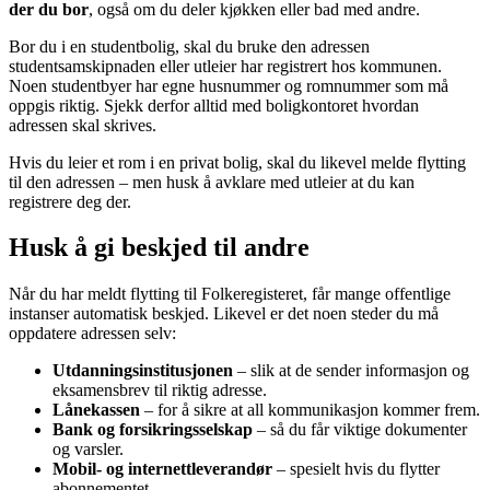
der du bor
, også om du deler kjøkken eller bad med andre.
Bor du i en studentbolig, skal du bruke den adressen
studentsamskipnaden eller utleier har registrert hos kommunen.
Noen studentbyer har egne husnummer og romnummer som må
oppgis riktig. Sjekk derfor alltid med boligkontoret hvordan
adressen skal skrives.
Hvis du leier et rom i en privat bolig, skal du likevel melde flytting
til den adressen – men husk å avklare med utleier at du kan
registrere deg der.
Husk å gi beskjed til andre
Når du har meldt flytting til Folkeregisteret, får mange offentlige
instanser automatisk beskjed. Likevel er det noen steder du må
oppdatere adressen selv:
Utdanningsinstitusjonen
– slik at de sender informasjon og
eksamensbrev til riktig adresse.
Lånekassen
– for å sikre at all kommunikasjon kommer frem.
Bank og forsikringsselskap
– så du får viktige dokumenter
og varsler.
Mobil- og internettleverandør
– spesielt hvis du flytter
abonnementet.