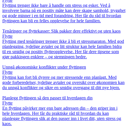
Flytte
Flytting trenger ikke bare å handle om stress og esker. Ved å
involvere barna på en positiv måte kan dere skape samhold, trygghet
og gode minner i en tid med forandring. Her får du råd til hvordan
flyttingen kan bli en felles opplevelse for hele familien.
Tenåringer og flyttekasser: Slik pakker dere effektivt og uten kaos
Flytte
Flytting med tenåringer trenger ikke å bli et stressmaraton. Med god
planlegging, tydelige avtaler og litt struktur kan hele familien bidra
til en smidig og positiv flytteopplevelse. Her får dere tipsene som
gjør pakkingen enklere – og stemningen bedre.
Unngå økonomiske konflikter under flyttingen
Flytte
Flytting kan fort bli dyrere og mer stressende enn planlagt. Med
gode forberedelser, tydelige avtaler og oversikt over økonomien kan
du unngå konflikter og sikre en smidig overgang til ditt nye hjem.
Planlegg flyttingen så den passer til hverdagen din
Flytte
En flytting påvirker mer enn bare adressen din – den griper inn i
hele hverdagen. Her får du praktiske råd til hvordan du kan
planlegge flyttingen slik at den passer inn i livet ditt, uten stress og
kaos.