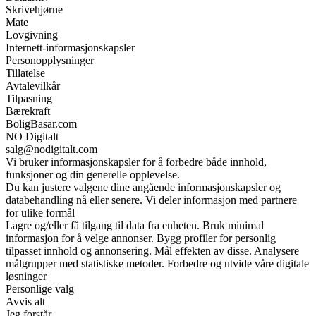
Skrivehjørne
Mate
Lovgivning
Internett-informasjonskapsler
Personopplysninger
Tillatelse
Avtalevilkår
Tilpasning
Bærekraft
BoligBasar.com
NO Digitalt
salg@nodigitalt.com
Vi bruker informasjonskapsler for å forbedre både innhold,
funksjoner og din generelle opplevelse.
Du kan justere valgene dine angående informasjonskapsler og
databehandling nå eller senere. Vi deler informasjon med partnere
for ulike formål
Lagre og/eller få tilgang til data fra enheten. Bruk minimal
informasjon for å velge annonser. Bygg profiler for personlig
tilpasset innhold og annonsering. Mål effekten av disse. Analysere
målgrupper med statistiske metoder. Forbedre og utvide våre digitale
løsninger
Personlige valg
Avvis alt
Jeg forstår