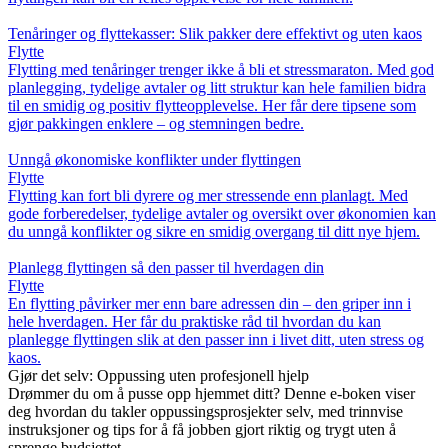
Tenåringer og flyttekasser: Slik pakker dere effektivt og uten kaos
Flytte
Flytting med tenåringer trenger ikke å bli et stressmaraton. Med god
planlegging, tydelige avtaler og litt struktur kan hele familien bidra
til en smidig og positiv flytteopplevelse. Her får dere tipsene som
gjør pakkingen enklere – og stemningen bedre.
Unngå økonomiske konflikter under flyttingen
Flytte
Flytting kan fort bli dyrere og mer stressende enn planlagt. Med
gode forberedelser, tydelige avtaler og oversikt over økonomien kan
du unngå konflikter og sikre en smidig overgang til ditt nye hjem.
Planlegg flyttingen så den passer til hverdagen din
Flytte
En flytting påvirker mer enn bare adressen din – den griper inn i
hele hverdagen. Her får du praktiske råd til hvordan du kan
planlegge flyttingen slik at den passer inn i livet ditt, uten stress og
kaos.
Gjør det selv: Oppussing uten profesjonell hjelp
Drømmer du om å pusse opp hjemmet ditt? Denne e-boken viser
deg hvordan du takler oppussingsprosjekter selv, med trinnvise
instruksjoner og tips for å få jobben gjort riktig og trygt uten å
sprenge budsjettet.