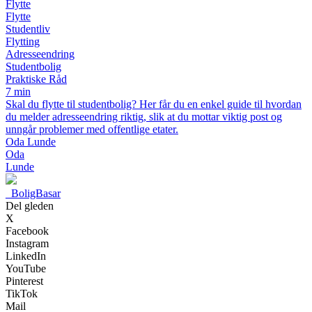
Flytte
Flytte
Studentliv
Flytting
Adresseendring
Studentbolig
Praktiske Råd
7 min
Skal du flytte til studentbolig? Her får du en enkel guide til hvordan
du melder adresseendring riktig, slik at du mottar viktig post og
unngår problemer med offentlige etater.
Oda Lunde
Oda
Lunde
_
BoligBasar
Del gleden
X
Facebook
Instagram
LinkedIn
YouTube
Pinterest
TikTok
Mail