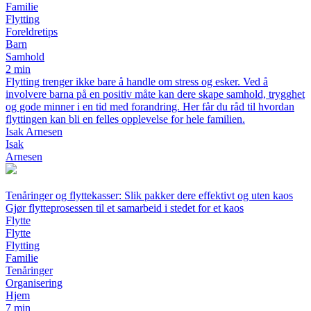
Familie
Flytting
Foreldretips
Barn
Samhold
2 min
Flytting trenger ikke bare å handle om stress og esker. Ved å
involvere barna på en positiv måte kan dere skape samhold, trygghet
og gode minner i en tid med forandring. Her får du råd til hvordan
flyttingen kan bli en felles opplevelse for hele familien.
Isak Arnesen
Isak
Arnesen
Tenåringer og flyttekasser: Slik pakker dere effektivt og uten kaos
Gjør flytteprosessen til et samarbeid i stedet for et kaos
Flytte
Flytte
Flytting
Familie
Tenåringer
Organisering
Hjem
7 min