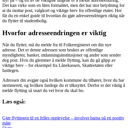
styr på – og en av de viktigste tingene er å melde adresseendring.
Det kan virke som en liten formalitet, men det har stor betydning for
at du mottar post, valgkort og viktige brev fra offentlige etater. Her
får du en enkel guide til hvordan du gjør adresseendringen riktig når
du flytter til studentbolig.
Hvorfor adresseendringen er viktig
Når du flytter, må du melde fra til Folkeregisteret om din nye
adresse. Det er denne adressen som brukes av offentlige
myndigheter, banker, utdanningsinstitusjoner og andre som sender
deg post. Hvis du glemmer å melde flytting, kan du gå glipp av
viktige brev – for eksempel fra Lånekassen, Skatteetaten eller
fastlegen.
Adressen din avgjør også hvilken kommune du tilhører, hvor du har
stemmerett, og hvilken fastlege du er tilknyttet. Derfor er det viktig å
melde flytting så snart du vet hvor du skal bo.
Læs også:
Gjør flyttingen til en felles opplevelse – involver barna på en positiv
måte