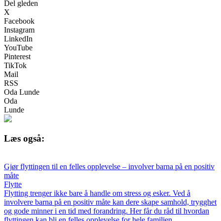
Del gleden
X
Facebook
Instagram
LinkedIn
YouTube
Pinterest
TikTok
Mail
RSS
Oda Lunde
Oda
Lunde
Læs også:
Gjør flyttingen til en felles opplevelse – involver barna på en positiv
måte
Flytte
Flytting trenger ikke bare å handle om stress og esker. Ved å
involvere barna på en positiv måte kan dere skape samhold, trygghet
og gode minner i en tid med forandring. Her får du råd til hvordan
flyttingen kan bli en felles opplevelse for hele familien.