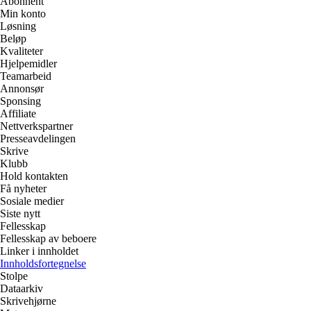
Abonnent
Min konto
Løsning
Beløp
Kvaliteter
Hjelpemidler
Teamarbeid
Annonsør
Sponsing
Affiliate
Nettverkspartner
Presseavdelingen
Skrive
Klubb
Hold kontakten
Få nyheter
Sosiale medier
Siste nytt
Fellesskap
Fellesskap av beboere
Linker i innholdet
Innholdsfortegnelse
Stolpe
Dataarkiv
Skrivehjørne