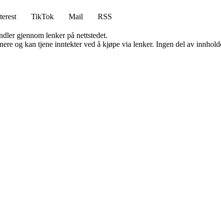
terest
TikTok
Mail
RSS
andler gjennom lenker på nettstedet.
re og kan tjene inntekter ved å kjøpe via lenker. Ingen del av innholdet