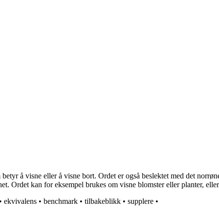
 betyr å visne eller å visne bort. Ordet er også beslektet med det norr
khet. Ordet kan for eksempel brukes om visne blomster eller planter, eller 
•
ekvivalens
•
benchmark
•
tilbakeblikk
•
supplere
•