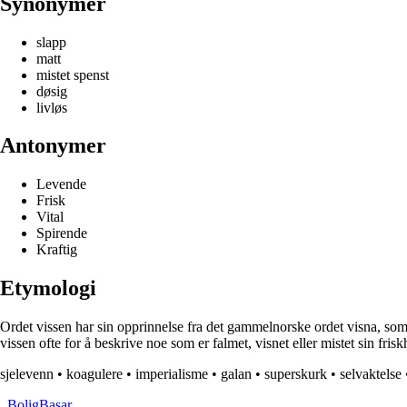
Synonymer
slapp
matt
mistet spenst
døsig
livløs
Antonymer
Levende
Frisk
Vital
Spirende
Kraftig
Etymologi
Ordet vissen har sin opprinnelse fra det gammelnorske ordet visna, som
vissen ofte for å beskrive noe som er falmet, visnet eller mistet sin fris
sjelevenn
•
koagulere
•
imperialisme
•
galan
•
superskurk
•
selvaktelse
_
BoligBasar