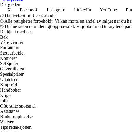
Del gleden
X
Facebook
Instagram
LinkedIn
YouTube
Pin
© Uautorisert bruk er forbudt.
© Alle rettigheter forbeholdt. Vi kan motta en andel av salget når du h
© Denne siden er underlagt opphavsrett. Vi jobber med tilknyttede partne
Bli kjent med oss
Bak
Våre verdier
Forfatterne
Støtt arbeidet
Kontorer
Seksjoner
Gaver til deg
Spesialpriser
Uttalelser
Kjøpsråd
Håndbøker
Klipp
Info
Ofte stilte spørsmål
Assistanse
Brukeropplevelse
Vi leter
Tips redaksjonen