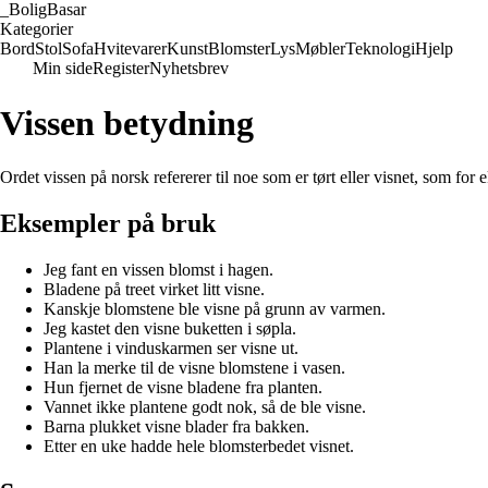
_
BoligBasar
Kategorier
Bord
Stol
Sofa
Hvitevarer
Kunst
Blomster
Lys
Møbler
Teknologi
Hjelp
Min side
Register
Nyhetsbrev
Vissen betydning
Ordet vissen på norsk refererer til noe som er tørt eller visnet, som for
Eksempler på bruk
Jeg fant en vissen blomst i hagen.
Bladene på treet virket litt visne.
Kanskje blomstene ble visne på grunn av varmen.
Jeg kastet den visne buketten i søpla.
Plantene i vinduskarmen ser visne ut.
Han la merke til de visne blomstene i vasen.
Hun fjernet de visne bladene fra planten.
Vannet ikke plantene godt nok, så de ble visne.
Barna plukket visne blader fra bakken.
Etter en uke hadde hele blomsterbedet visnet.