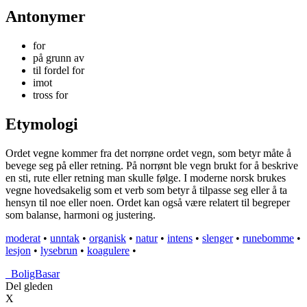
Antonymer
for
på grunn av
til fordel for
imot
tross for
Etymologi
Ordet vegne kommer fra det norrøne ordet vegn, som betyr måte å
bevege seg på eller retning. På norrønt ble vegn brukt for å beskrive
en sti, rute eller retning man skulle følge. I moderne norsk brukes
vegne hovedsakelig som et verb som betyr å tilpasse seg eller å ta
hensyn til noe eller noen. Ordet kan også være relatert til begreper
som balanse, harmoni og justering.
moderat
•
unntak
•
organisk
•
natur
•
intens
•
slenger
•
runebomme
•
lesjon
•
lysebrun
•
koagulere
•
_
BoligBasar
Del gleden
X