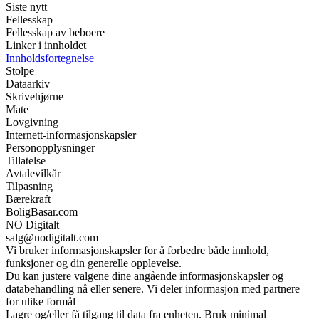
Siste nytt
Fellesskap
Fellesskap av beboere
Linker i innholdet
Innholdsfortegnelse
Stolpe
Dataarkiv
Skrivehjørne
Mate
Lovgivning
Internett-informasjonskapsler
Personopplysninger
Tillatelse
Avtalevilkår
Tilpasning
Bærekraft
BoligBasar.com
NO Digitalt
salg@nodigitalt.com
Vi bruker informasjonskapsler for å forbedre både innhold,
funksjoner og din generelle opplevelse.
Du kan justere valgene dine angående informasjonskapsler og
databehandling nå eller senere. Vi deler informasjon med partnere
for ulike formål
Lagre og/eller få tilgang til data fra enheten. Bruk minimal