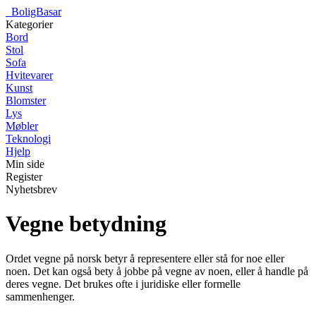
_
BoligBasar
Kategorier
Bord
Stol
Sofa
Hvitevarer
Kunst
Blomster
Lys
Møbler
Teknologi
Hjelp
Min side
Register
Nyhetsbrev
Vegne betydning
Ordet vegne på norsk betyr å representere eller stå for noe eller
noen. Det kan også bety å jobbe på vegne av noen, eller å handle på
deres vegne. Det brukes ofte i juridiske eller formelle
sammenhenger.