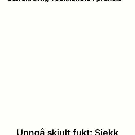
Unngå skjult fukt: Sjekk