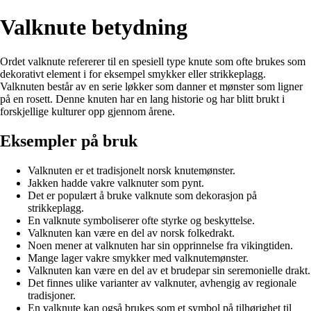
Valknute betydning
Ordet valknute refererer til en spesiell type knute som ofte brukes som
dekorativt element i for eksempel smykker eller strikkeplagg.
Valknuten består av en serie løkker som danner et mønster som ligner
på en rosett. Denne knuten har en lang historie og har blitt brukt i
forskjellige kulturer opp gjennom årene.
Eksempler på bruk
Valknuten er et tradisjonelt norsk knutemønster.
Jakken hadde vakre valknuter som pynt.
Det er populært å bruke valknute som dekorasjon på
strikkeplagg.
En valknute symboliserer ofte styrke og beskyttelse.
Valknuten kan være en del av norsk folkedrakt.
Noen mener at valknuten har sin opprinnelse fra vikingtiden.
Mange lager vakre smykker med valknutemønster.
Valknuten kan være en del av et brudepar sin seremonielle drakt.
Det finnes ulike varianter av valknuter, avhengig av regionale
tradisjoner.
En valknute kan også brukes som et symbol på tilhørighet til