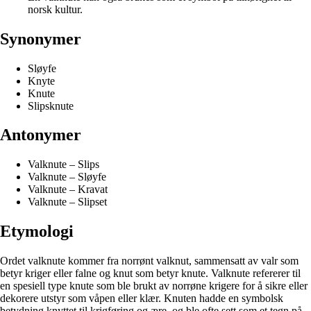
norsk kultur.
Synonymer
Sløyfe
Knyte
Knute
Slipsknute
Antonymer
Valknute – Slips
Valknute – Sløyfe
Valknute – Kravat
Valknute – Slipset
Etymologi
Ordet valknute kommer fra norrønt valknut, sammensatt av valr som
betyr kriger eller falne og knut som betyr knute. Valknute refererer til
en spesiell type knute som ble brukt av norrøne krigere for å sikre eller
dekorere utstyr som våpen eller klær. Knuten hadde en symbolsk
betydning knyttet til krigføring og ære, og ble ofte sett som et tegn på