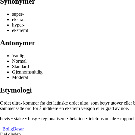
Synonymer
super-
ekstra-
hyper-
ekstremt-
Antonymer
Vanlig
Normal
Standard
Gjennomsnittlig
Moderat
Etymologi
Ordet ultra- kommer fra det latinske ordet ultra, som betyr utover eller
sammensatte ord for å indikere en ekstrem versjon eller grad av noe.
bevis
•
stake
•
busy
•
regionalisere
•
helaften
•
telefonsamtale
•
rapport
_
BoligBasar
Del gleden