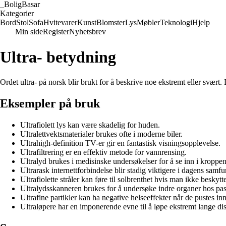
_
BoligBasar
Kategorier
Bord
Stol
Sofa
Hvitevarer
Kunst
Blomster
Lys
Møbler
Teknologi
Hjelp
Min side
Register
Nyhetsbrev
Ultra- betydning
Ordet ultra- på norsk blir brukt for å beskrive noe ekstremt eller svært. 
Eksempler på bruk
Ultrafiolett lys kan være skadelig for huden.
Ultralettvektsmaterialer brukes ofte i moderne biler.
Ultrahigh-definition TV-er gir en fantastisk visningsopplevelse.
Ultrafiltrering er en effektiv metode for vannrensing.
Ultralyd brukes i medisinske undersøkelser for å se inn i kroppen
Ultrarask internettforbindelse blir stadig viktigere i dagens samfu
Ultrafiolette stråler kan føre til solbrenthet hvis man ikke beskytt
Ultralydsskanneren brukes for å undersøke indre organer hos pas
Ultrafine partikler kan ha negative helseeffekter når de pustes inn
Ultraløpere har en imponerende evne til å løpe ekstremt lange dis