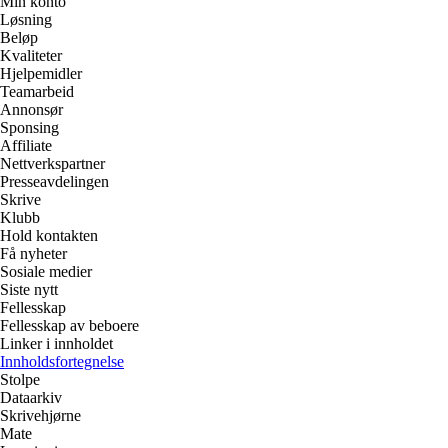
Min konto
Løsning
Beløp
Kvaliteter
Hjelpemidler
Teamarbeid
Annonsør
Sponsing
Affiliate
Nettverkspartner
Presseavdelingen
Skrive
Klubb
Hold kontakten
Få nyheter
Sosiale medier
Siste nytt
Fellesskap
Fellesskap av beboere
Linker i innholdet
Innholdsfortegnelse
Stolpe
Dataarkiv
Skrivehjørne
Mate