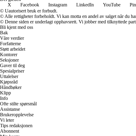
X
Facebook
Instagram
LinkedIn
YouTube
Pin
© Uautorisert bruk er forbudt.
© Alle rettigheter forbeholdt. Vi kan motta en andel av salget når du h
© Denne siden er underlagt opphavsrett. Vi jobber med tilknyttede partne
Bli kjent med oss
Bak
Våre verdier
Forfatterne
Støtt arbeidet
Kontorer
Seksjoner
Gaver til deg
Spesialpriser
Uttalelser
Kjøpsråd
Håndbøker
Klipp
Info
Ofte stilte spørsmål
Assistanse
Brukeropplevelse
Vi leter
Tips redaksjonen
Abonnent