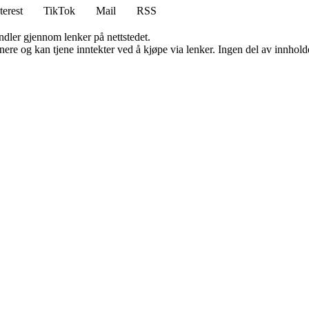
terest
TikTok
Mail
RSS
andler gjennom lenker på nettstedet.
re og kan tjene inntekter ved å kjøpe via lenker. Ingen del av innholdet