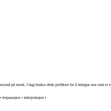
 beyond på norsk. I dag brukes dette prefikset for å betegne noe som er e
•
trepanasjon
•
interpolasjon
•