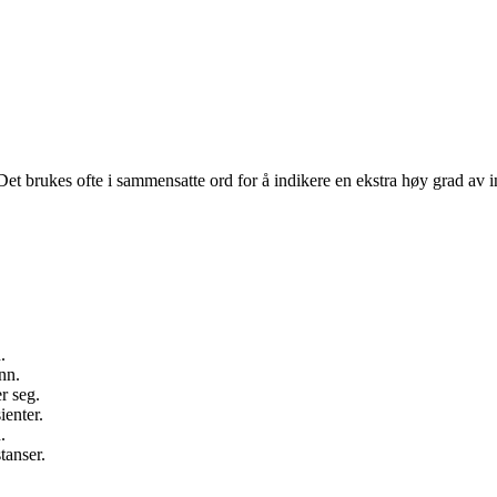
Det brukes ofte i sammensatte ord for å indikere en ekstra høy grad av int
.
nn.
er seg.
ienter.
.
tanser.