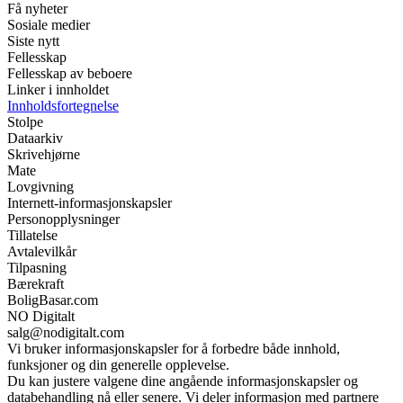
Få nyheter
Sosiale medier
Siste nytt
Fellesskap
Fellesskap av beboere
Linker i innholdet
Innholdsfortegnelse
Stolpe
Dataarkiv
Skrivehjørne
Mate
Lovgivning
Internett-informasjonskapsler
Personopplysninger
Tillatelse
Avtalevilkår
Tilpasning
Bærekraft
BoligBasar.com
NO Digitalt
salg@nodigitalt.com
Vi bruker informasjonskapsler for å forbedre både innhold,
funksjoner og din generelle opplevelse.
Du kan justere valgene dine angående informasjonskapsler og
databehandling nå eller senere. Vi deler informasjon med partnere