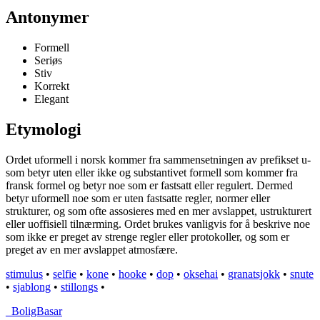
Antonymer
Formell
Seriøs
Stiv
Korrekt
Elegant
Etymologi
Ordet uformell i norsk kommer fra sammensetningen av prefikset u-
som betyr uten eller ikke og substantivet formell som kommer fra
fransk formel og betyr noe som er fastsatt eller regulert. Dermed
betyr uformell noe som er uten fastsatte regler, normer eller
strukturer, og som ofte assosieres med en mer avslappet, ustrukturert
eller uoffisiell tilnærming. Ordet brukes vanligvis for å beskrive noe
som ikke er preget av strenge regler eller protokoller, og som er
preget av en mer avslappet atmosfære.
stimulus
•
selfie
•
kone
•
hooke
•
dop
•
oksehai
•
granatsjokk
•
snute
•
sjablong
•
stillongs
•
_
BoligBasar