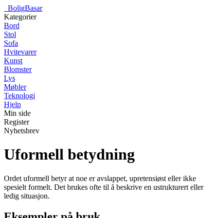
_
BoligBasar
Kategorier
Bord
Stol
Sofa
Hvitevarer
Kunst
Blomster
Lys
Møbler
Teknologi
Hjelp
Min side
Register
Nyhetsbrev
Uformell betydning
Ordet uformell betyr at noe er avslappet, upretensiøst eller ikke
spesielt formelt. Det brukes ofte til å beskrive en ustrukturert eller
ledig situasjon.
Eksempler på bruk