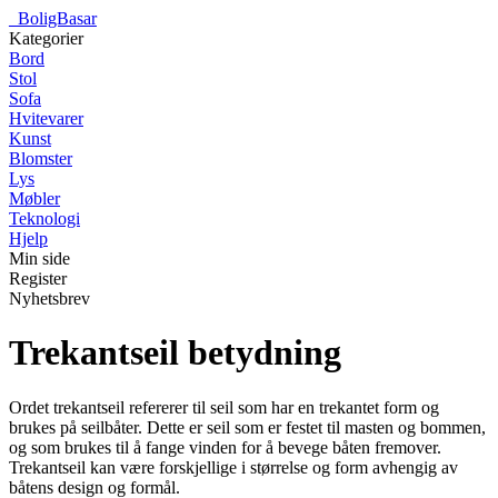
_
BoligBasar
Kategorier
Bord
Stol
Sofa
Hvitevarer
Kunst
Blomster
Lys
Møbler
Teknologi
Hjelp
Min side
Register
Nyhetsbrev
Trekantseil betydning
Ordet trekantseil refererer til seil som har en trekantet form og
brukes på seilbåter. Dette er seil som er festet til masten og bommen,
og som brukes til å fange vinden for å bevege båten fremover.
Trekantseil kan være forskjellige i størrelse og form avhengig av
båtens design og formål.