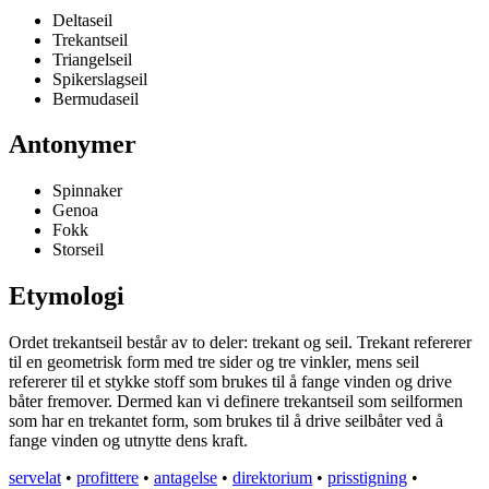
Deltaseil
Trekantseil
Triangelseil
Spikerslagseil
Bermudaseil
Antonymer
Spinnaker
Genoa
Fokk
Storseil
Etymologi
Ordet trekantseil består av to deler: trekant og seil. Trekant refererer
til en geometrisk form med tre sider og tre vinkler, mens seil
refererer til et stykke stoff som brukes til å fange vinden og drive
båter fremover. Dermed kan vi definere trekantseil som seilformen
som har en trekantet form, som brukes til å drive seilbåter ved å
fange vinden og utnytte dens kraft.
servelat
•
profittere
•
antagelse
•
direktorium
•
prisstigning
•