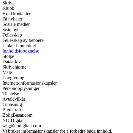
Skrive
Klubb
Hold kontakten
Få nyheter
Sosiale medier
Siste nytt
Fellesskap
Fellesskap av beboere
Linker i innholdet
Innholdsfortegnelse
Stolpe
Dataarkiv
Skrivehjørne
Mate
Lovgivning
Internett-informasjonskapsler
Personopplysninger
Tillatelse
Avtalevilkår
Tilpasning
Bærekraft
BoligBasar.com
NO Digitalt
salg@nodigitalt.com
Vi bruker informasjonskapsler for å forbedre både innhold,