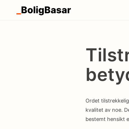
_
BoligBasar
Tilst
bety
Ordet tilstrekkelig
kvalitet av noe. D
bestemt hensikt el