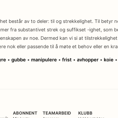
ghet består av to deler: til og strekkelighet. Til betyr 
mer fra substantivet strek og suffikset -ighet, som b
enskapen av noe. Dermed kan vi si at tilstrekkelighet r
re nok eller passende til å møte et behov eller en kra
yre
•
gubbe
•
manipulere
•
frist
•
avhopper
•
koie
ABONNENT
TEAMARBEID
KLUBB