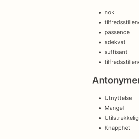
nok
tilfredsstille
passende
adekvat
suffisant
tilfredsstille
Antonyme
Utnyttelse
Mangel
Utilstrekkeli
Knapphet