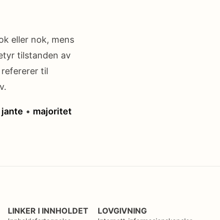
nok eller nok, mens
etyr tilstanden av
efererer til
v.
•
jante
•
majoritet
LINKER I INNHOLDET
LOVGIVNING