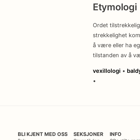
Etymologi
Ordet tilstrekkeli
strekkelighet kom
å være eller ha eg
tilstanden av å væ
vexillologi
•
bald
•
BLI KJENT MED OSS
SEKSJONER
INFO