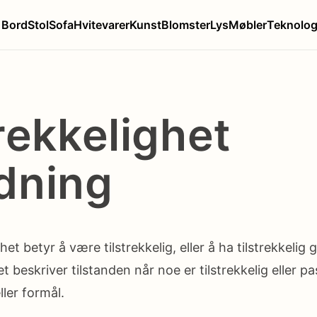
Bord
Stol
Sofa
Hvitevarer
Kunst
Blomster
Lys
Møbler
Teknolog
rekkelighet
dning
het betyr å være tilstrekkelig, eller å ha tilstrekkelig
et beskriver tilstanden når noe er tilstrekkelig eller p
ler formål.