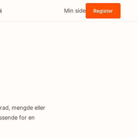
Min side
i
Register
 grad, mengde eller
assende for en