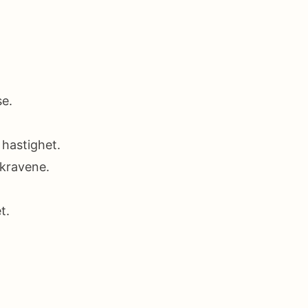
se.
 hastighet.
 kravene.
t.