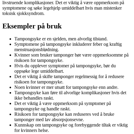
livstruende komplikasjoner. Det er viktig å være oppmerksom på
symptomene og søke legehjelp umiddelbart hvis man mistenker
toksisk sjokksyndrom.
Eksempler på bruk
Tampongsyke er en sjelden, men alvorlig tilstand.
Symptomene på tampongsyke inkluderer feber og kraftig
menstruasjonsblødning.
Kvinner som bruker tamponger bør være oppmerksomme på
risikoen for tampongsyke.
Hvis du opplever symptomer på tampongsyke, bør du
oppsøke lege umiddelbart.
Det er viktig å skifte tamponger regelmessig for å redusere
risikoen for tampongsyke.
Noen kvinner er mer utsatt for tampongsyke enn andre.
Tampongsyke kan føre til alvorlige komplikasjoner hvis det
ikke behandles raskt.
Det er viktig å være oppmerksom på symptomer på
tampongsyke og handle raskt.
Risikoen for tampongsyke kan reduseres ved å bruke
tamponger med lav absorpsjonsevne.
Kunnskap om tampongsyke og forebyggende tiltak er viktig
for kvinners helse.