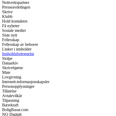
Nettverkspartner
Presseavdelingen
Skrive
Klubb
Hold kontakten
Få nyheter
Sosiale medier
Siste nytt
Fellesskap
Fellesskap av beboere
Linker i innholdet
Innholdsfortegnelse
Stolpe
Dataarkiv
Skrivehjørne
Mate
Lovgivning
Internett-informasjonskapsler
Personopplysninger
Tillatelse
Avtalevilkår
Tilpasning
Bærekraft
BoligBasar.com
NO Digitalt