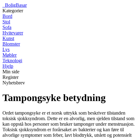
_
BoligBasar
Kategorier
Bord
Stol
Sofa
Hvitevarer
Kunst
Blomster
Lys
Møbler
Teknologi
Hjelp
Min side
Register
Nyhetsbrev
Tampongsyke betydning
Ordet tampongsyke er et norsk uttrykk som beskriver tilstanden
toksisk sjokksyndrom. Dette er en alvorlig, men sjelden tilstand som
kan oppstå hos personer som bruker tamponger under menstruasjon.
Toksisk sjokksyndrom er forårsaket av bakterier og kan føre til
alvorlige symptomer som feber, lavt blodtrykk, utslett og potensielt