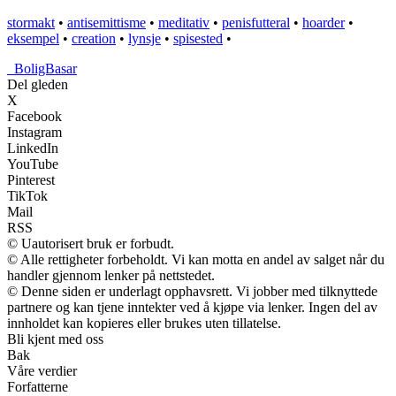
stormakt
•
antisemittisme
•
meditativ
•
penisfutteral
•
hoarder
•
eksempel
•
creation
•
lynsje
•
spisested
•
_
BoligBasar
Del gleden
X
Facebook
Instagram
LinkedIn
YouTube
Pinterest
TikTok
Mail
RSS
© Uautorisert bruk er forbudt.
© Alle rettigheter forbeholdt. Vi kan motta en andel av salget når du
handler gjennom lenker på nettstedet.
© Denne siden er underlagt opphavsrett. Vi jobber med tilknyttede
partnere og kan tjene inntekter ved å kjøpe via lenker. Ingen del av
innholdet kan kopieres eller brukes uten tillatelse.
Bli kjent med oss
Bak
Våre verdier
Forfatterne