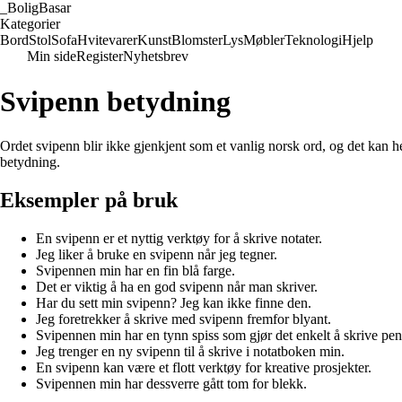
_
BoligBasar
Kategorier
Bord
Stol
Sofa
Hvitevarer
Kunst
Blomster
Lys
Møbler
Teknologi
Hjelp
Min side
Register
Nyhetsbrev
Svipenn betydning
Ordet svipenn blir ikke gjenkjent som et vanlig norsk ord, og det kan he
betydning.
Eksempler på bruk
En svipenn er et nyttig verktøy for å skrive notater.
Jeg liker å bruke en svipenn når jeg tegner.
Svipennen min har en fin blå farge.
Det er viktig å ha en god svipenn når man skriver.
Har du sett min svipenn? Jeg kan ikke finne den.
Jeg foretrekker å skrive med svipenn fremfor blyant.
Svipennen min har en tynn spiss som gjør det enkelt å skrive pen
Jeg trenger en ny svipenn til å skrive i notatboken min.
En svipenn kan være et flott verktøy for kreative prosjekter.
Svipennen min har dessverre gått tom for blekk.