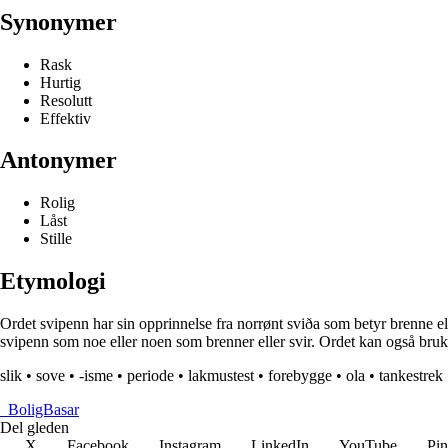
Synonymer
Rask
Hurtig
Resolutt
Effektiv
Antonymer
Rolig
Låst
Stille
Etymologi
Ordet svipenn har sin opprinnelse fra norrønt sviða som betyr brenne el
svipenn som noe eller noen som brenner eller svir. Ordet kan også bruke
slik
•
sove
•
-isme
•
periode
•
lakmustest
•
forebygge
•
ola
•
tankestrek
_
BoligBasar
Del gleden
X
Facebook
Instagram
LinkedIn
YouTube
Pin