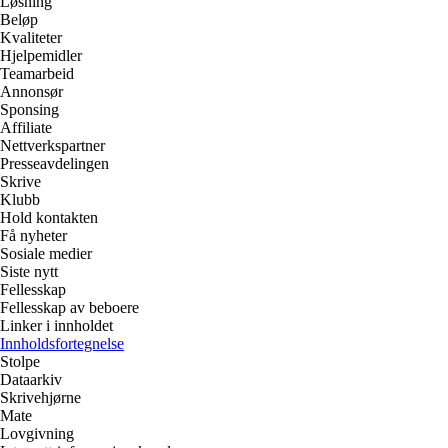
Løsning
Beløp
Kvaliteter
Hjelpemidler
Teamarbeid
Annonsør
Sponsing
Affiliate
Nettverkspartner
Presseavdelingen
Skrive
Klubb
Hold kontakten
Få nyheter
Sosiale medier
Siste nytt
Fellesskap
Fellesskap av beboere
Linker i innholdet
Innholdsfortegnelse
Stolpe
Dataarkiv
Skrivehjørne
Mate
Lovgivning