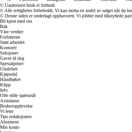
© Uautorisert bruk er forbudt.
© Alle rettigheter forbeholdt. Vi kan motta en andel av salget når du h
© Denne siden er underlagt opphavsrett. Vi jobber med tilknyttede partne
Bli kjent med oss
Bak
Våre verdier
Forfatterne
Støtt arbeidet
Kontorer
Seksjoner
Gaver til deg
Spesialpriser
Uttalelser
Kjøpsråd
Håndbøker
Klipp
Info
Ofte stilte spørsmål
Assistanse
Brukeropplevelse
Vi leter
Tips redaksjonen
Abonnent
Min konto