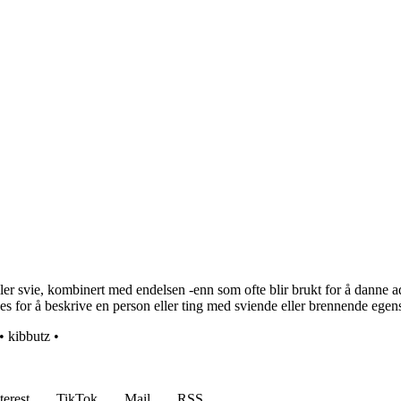
ler svie, kombinert med endelsen -enn som ofte blir brukt for å danne a
s for å beskrive en person eller ting med sviende eller brennende egens
•
kibbutz
•
terest
TikTok
Mail
RSS