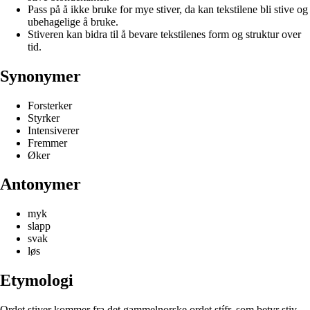
Pass på å ikke bruke for mye stiver, da kan tekstilene bli stive og
ubehagelige å bruke.
Stiveren kan bidra til å bevare tekstilenes form og struktur over
tid.
Synonymer
Forsterker
Styrker
Intensiverer
Fremmer
Øker
Antonymer
myk
slapp
svak
løs
Etymologi
Ordet stiver kommer fra det gammelnorske ordet stífr, som betyr stiv