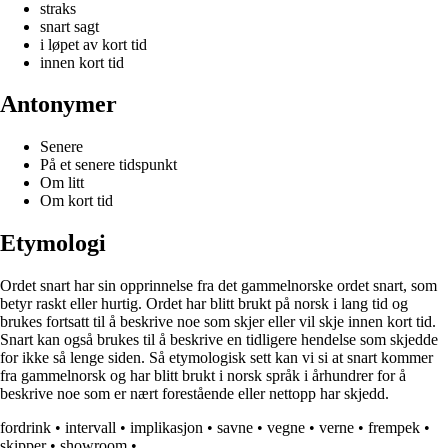
straks
snart sagt
i løpet av kort tid
innen kort tid
Antonymer
Senere
På et senere tidspunkt
Om litt
Om kort tid
Etymologi
Ordet snart har sin opprinnelse fra det gammelnorske ordet snart, som
betyr raskt eller hurtig. Ordet har blitt brukt på norsk i lang tid og
brukes fortsatt til å beskrive noe som skjer eller vil skje innen kort tid.
Snart kan også brukes til å beskrive en tidligere hendelse som skjedde
for ikke så lenge siden. Så etymologisk sett kan vi si at snart kommer
fra gammelnorsk og har blitt brukt i norsk språk i århundrer for å
beskrive noe som er nært forestående eller nettopp har skjedd.
fordrink
•
intervall
•
implikasjon
•
savne
•
vegne
•
verne
•
frempek
•
skipper
•
showroom
•