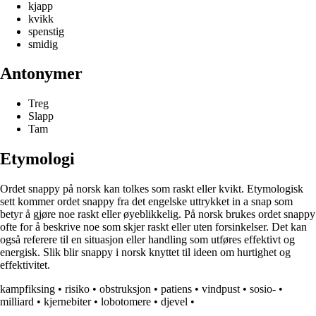
kjapp
kvikk
spenstig
smidig
Antonymer
Treg
Slapp
Tam
Etymologi
Ordet snappy på norsk kan tolkes som raskt eller kvikt. Etymologisk
sett kommer ordet snappy fra det engelske uttrykket in a snap som
betyr å gjøre noe raskt eller øyeblikkelig. På norsk brukes ordet snappy
ofte for å beskrive noe som skjer raskt eller uten forsinkelser. Det kan
også referere til en situasjon eller handling som utføres effektivt og
energisk. Slik blir snappy i norsk knyttet til ideen om hurtighet og
effektivitet.
kampfiksing
•
risiko
•
obstruksjon
•
patiens
•
vindpust
•
sosio-
•
milliard
•
kjernebiter
•
lobotomere
•
djevel
•