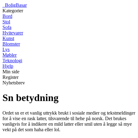
_
BoligBasar
Kategorier
Bord
Stol
Sofa
Hvitevarer
Kunst
Blomster
Lys
Møbler
Teknologi
Hjelp
Min side
Register
Nyhetsbrev
Sn betydning
Ordet sn er et vanlig uttrykk brukt i sosiale medier og tekstmeldinger
for å vise en rask latter, tilsvarende til hehe på norsk. Det brukes
vanligvis for å indikere en mild latter eller smil uten å legge så mye
vekt på det som haha eller lol.