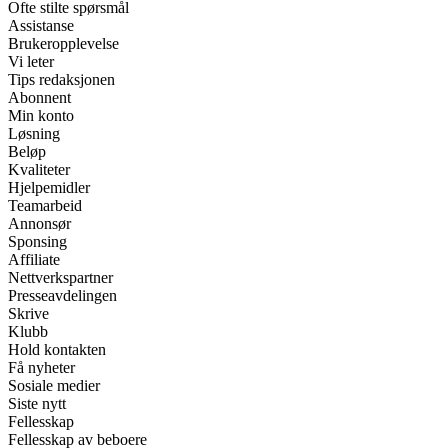
Ofte stilte spørsmål
Assistanse
Brukeropplevelse
Vi leter
Tips redaksjonen
Abonnent
Min konto
Løsning
Beløp
Kvaliteter
Hjelpemidler
Teamarbeid
Annonsør
Sponsing
Affiliate
Nettverkspartner
Presseavdelingen
Skrive
Klubb
Hold kontakten
Få nyheter
Sosiale medier
Siste nytt
Fellesskap
Fellesskap av beboere