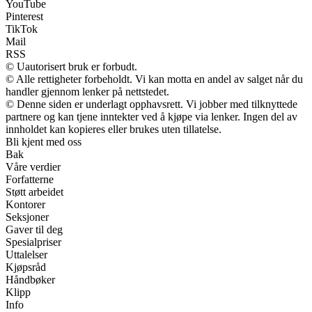
YouTube
Pinterest
TikTok
Mail
RSS
© Uautorisert bruk er forbudt.
© Alle rettigheter forbeholdt. Vi kan motta en andel av salget når du
handler gjennom lenker på nettstedet.
© Denne siden er underlagt opphavsrett. Vi jobber med tilknyttede
partnere og kan tjene inntekter ved å kjøpe via lenker. Ingen del av
innholdet kan kopieres eller brukes uten tillatelse.
Bli kjent med oss
Bak
Våre verdier
Forfatterne
Støtt arbeidet
Kontorer
Seksjoner
Gaver til deg
Spesialpriser
Uttalelser
Kjøpsråd
Håndbøker
Klipp
Info