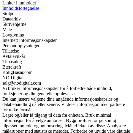
Linker i innholdet
Innholdsfortegnelse
Stolpe
Dataarkiv
Skrivehjørne
Mate
Lovgivning
Internett-informasjonskapsler
Personopplysninger
Tillatelse
Avtalevilkår
Tilpasning
Bærekraft
BoligBasar.com
NO Digitalt
salg@nodigitalt.com
Vi bruker informasjonskapsler for å forbedre både innhold,
funksjoner og din generelle opplevelse.
Du kan justere valgene dine angående informasjonskapsler og
databehandling nå eller senere. Vi deler informasjon med partnere
for ulike formål
Lagre og/eller få tilgang til data fra enheten. Bruk minimal
informasjon for å velge annonser. Bygg profiler for personlig
tilpasset innhold og annonsering. Mål effekten av disse. Analysere
målgrupper med statistiske metoder. Forbedre og utvide våre digitale