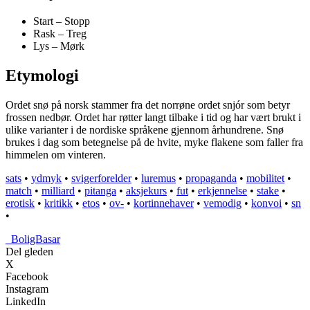
Start – Stopp
Rask – Treg
Lys – Mørk
Etymologi
Ordet snø på norsk stammer fra det norrøne ordet snjór som betyr
frossen nedbør. Ordet har røtter langt tilbake i tid og har vært brukt i
ulike varianter i de nordiske språkene gjennom århundrene. Snø
brukes i dag som betegnelse på de hvite, myke flakene som faller fra
himmelen om vinteren.
sats
•
ydmyk
•
svigerforelder
•
luremus
•
propaganda
•
mobilitet
•
match
•
milliard
•
pitanga
•
aksjekurs
•
fut
•
erkjennelse
•
stake
•
erotisk
•
kritikk
•
etos
•
ov-
•
kortinnehaver
•
vemodig
•
konvoi
•
sn
•
_
BoligBasar
Del gleden
X
Facebook
Instagram
LinkedIn