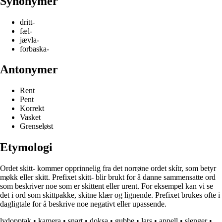
Synonymer
dritt-
fæl-
jævla-
forbaska-
Antonymer
Rent
Pent
Korrekt
Vasket
Grenseløst
Etymologi
Ordet skitt- kommer opprinnelig fra det norrøne ordet skítr, som betyr
møkk eller skitt. Prefixet skitt- blir brukt for å danne sammensatte ord
som beskriver noe som er skittent eller urent. For eksempel kan vi se
det i ord som skittpakke, skitne klær og lignende. Prefixet brukes ofte i
dagligtale for å beskrive noe negativt eller upassende.
lydopptak
•
kamera
•
snart
•
doksa
•
gubbe
•
lars
•
appell
•
slenger
•