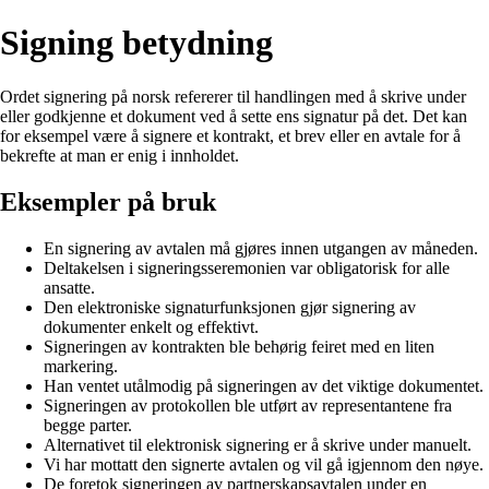
Signing betydning
Ordet signering på norsk refererer til handlingen med å skrive under
eller godkjenne et dokument ved å sette ens signatur på det. Det kan
for eksempel være å signere et kontrakt, et brev eller en avtale for å
bekrefte at man er enig i innholdet.
Eksempler på bruk
En signering av avtalen må gjøres innen utgangen av måneden.
Deltakelsen i signeringsseremonien var obligatorisk for alle
ansatte.
Den elektroniske signaturfunksjonen gjør signering av
dokumenter enkelt og effektivt.
Signeringen av kontrakten ble behørig feiret med en liten
markering.
Han ventet utålmodig på signeringen av det viktige dokumentet.
Signeringen av protokollen ble utført av representantene fra
begge parter.
Alternativet til elektronisk signering er å skrive under manuelt.
Vi har mottatt den signerte avtalen og vil gå igjennom den nøye.
De foretok signeringen av partnerskapsavtalen under en