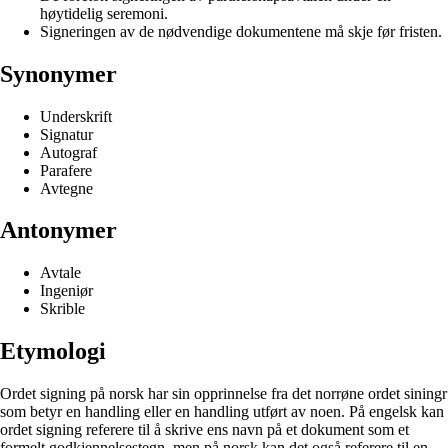
høytidelig seremoni.
Signeringen av de nødvendige dokumentene må skje før fristen.
Synonymer
Underskrift
Signatur
Autograf
Parafere
Avtegne
Antonymer
Avtale
Ingeniør
Skrible
Etymologi
Ordet signing på norsk har sin opprinnelse fra det norrøne ordet siningr
som betyr en handling eller en handling utført av noen. På engelsk kan
ordet signing referere til å skrive ens navn på et dokument som et
formelt godkjennelsestegn, men på norsk kan det også referere til en