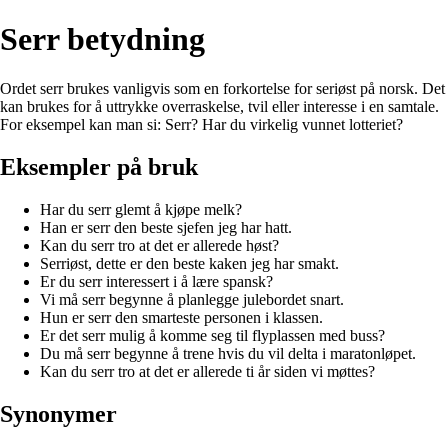
Serr betydning
Ordet serr brukes vanligvis som en forkortelse for seriøst på norsk. Det
kan brukes for å uttrykke overraskelse, tvil eller interesse i en samtale.
For eksempel kan man si: Serr? Har du virkelig vunnet lotteriet?
Eksempler på bruk
Har du serr glemt å kjøpe melk?
Han er serr den beste sjefen jeg har hatt.
Kan du serr tro at det er allerede høst?
Serriøst, dette er den beste kaken jeg har smakt.
Er du serr interessert i å lære spansk?
Vi må serr begynne å planlegge julebordet snart.
Hun er serr den smarteste personen i klassen.
Er det serr mulig å komme seg til flyplassen med buss?
Du må serr begynne å trene hvis du vil delta i maratonløpet.
Kan du serr tro at det er allerede ti år siden vi møttes?
Synonymer