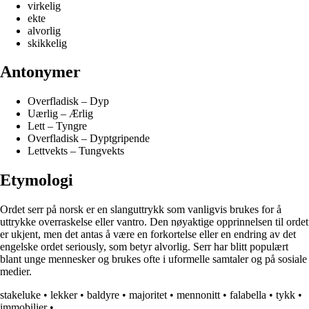
virkelig
ekte
alvorlig
skikkelig
Antonymer
Overfladisk – Dyp
Uærlig – Ærlig
Lett – Tyngre
Overfladisk – Dyptgripende
Lettvekts – Tungvekts
Etymologi
Ordet serr på norsk er en slanguttrykk som vanligvis brukes for å
uttrykke overraskelse eller vantro. Den nøyaktige opprinnelsen til ordet
er ukjent, men det antas å være en forkortelse eller en endring av det
engelske ordet seriously, som betyr alvorlig. Serr har blitt populært
blant unge mennesker og brukes ofte i uformelle samtaler og på sosiale
medier.
stakeluke
•
lekker
•
baldyre
•
majoritet
•
mennonitt
•
falabella
•
tykk
•
immobilier
•