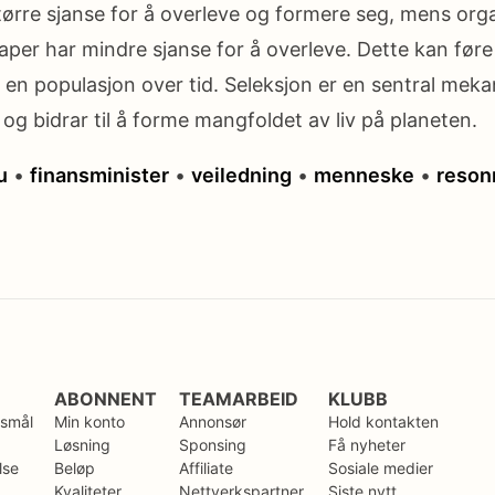
tørre sjanse for å overleve og formere seg, mens or
er har mindre sjanse for å overleve. Dette kan føre t
en populasjon over tid. Seleksjon er en sentral meka
og bidrar til å forme mangfoldet av liv på planeten.
u
•
finansminister
•
veiledning
•
menneske
•
reson
ABONNENT
TEAMARBEID
KLUBB
rsmål
Min konto
Annonsør
Hold kontakten
Løsning
Sponsing
Få nyheter
lse
Beløp
Affiliate
Sosiale medier
Kvaliteter
Nettverkspartner
Siste nytt