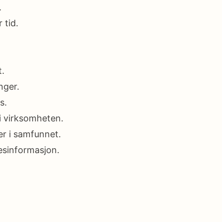
.
 tid.
t.
nger.
s.
 i virksomheten.
ser i samfunnet.
desinformasjon.