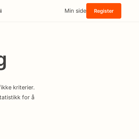
Min side
i
Register
g
kke kriterier.
atistikk for å