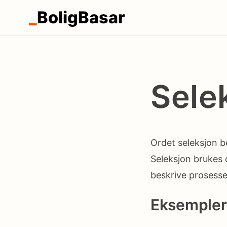
_
BoligBasar
Sele
Ordet seleksjon be
Seleksjon brukes o
beskrive prosesse
Eksempler