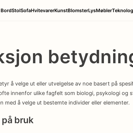
Bord
Stol
Sofa
Hvitevarer
Kunst
Blomster
Lys
Møbler
Teknolog
ksjon betydnin
tyr å velge ut eller utvelgelse av noe basert på spesifi
fte innenfor ulike fagfelt som biologi, psykologi og st
n med å velge ut bestemte individer eller elementer.
 på bruk