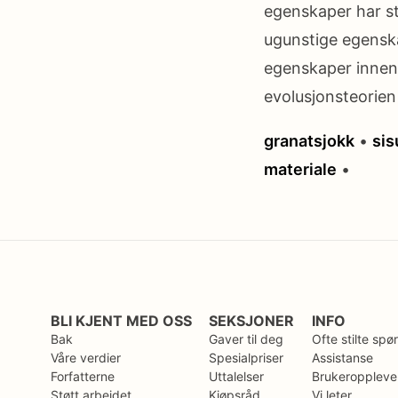
egenskaper har s
ugunstige egenskap
egenskaper innen 
evolusjonsteorien 
granatsjokk
•
sis
materiale
•
BLI KJENT MED OSS
SEKSJONER
INFO
Bak
Gaver til deg
Ofte stilte spø
Våre verdier
Spesialpriser
Assistanse
Forfatterne
Uttalelser
Brukeroppleve
Støtt arbeidet
Kjøpsråd
Vi leter