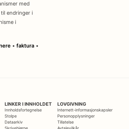
ganismer med
il endringer i
nisme i
nere
•
faktura
•
LINKER I INNHOLDET
LOVGIVNING
Innholdsfortegnelse
Internett-informasjonskapsler
Stolpe
Personopplysninger
Dataarkiv
Tillatelse
Skrivehjørne
Avtalevilkår