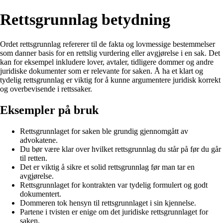
Rettsgrunnlag betydning
Ordet rettsgrunnlag refererer til de fakta og lovmessige bestemmelser
som danner basis for en rettslig vurdering eller avgjørelse i en sak. Det
kan for eksempel inkludere lover, avtaler, tidligere dommer og andre
juridiske dokumenter som er relevante for saken. Å ha et klart og
tydelig rettsgrunnlag er viktig for å kunne argumentere juridisk korrekt
og overbevisende i rettssaker.
Eksempler på bruk
Rettsgrunnlaget for saken ble grundig gjennomgått av
advokatene.
Du bør være klar over hvilket rettsgrunnlag du står på før du går
til retten.
Det er viktig å sikre et solid rettsgrunnlag før man tar en
avgjørelse.
Rettsgrunnlaget for kontrakten var tydelig formulert og godt
dokumentert.
Dommeren tok hensyn til rettsgrunnlaget i sin kjennelse.
Partene i tvisten er enige om det juridiske rettsgrunnlaget for
saken.