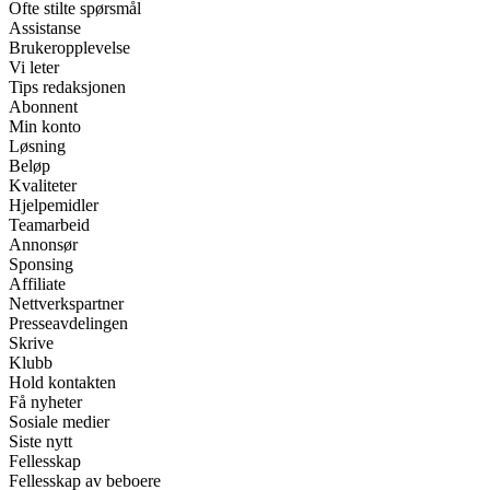
Ofte stilte spørsmål
Assistanse
Brukeropplevelse
Vi leter
Tips redaksjonen
Abonnent
Min konto
Løsning
Beløp
Kvaliteter
Hjelpemidler
Teamarbeid
Annonsør
Sponsing
Affiliate
Nettverkspartner
Presseavdelingen
Skrive
Klubb
Hold kontakten
Få nyheter
Sosiale medier
Siste nytt
Fellesskap
Fellesskap av beboere