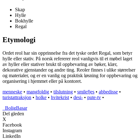
Skap
Hylle
Bokhylle
Regal
Etymologi
Ordet reol har sin opprinnelse fra det tyske ordet Regal, som betyr
hylle eller stativ. På norsk refererer reol vanligvis til et møbel laget
av hyller eller stativer brukt til oppbevaring av bøker, klær,
dekorative gjenstander og andre ting. Reoler finnes i ulike størrelser
og materialer, og er en vanlig og praktisk løsning for oppbevaring og
organisering i hjemmet eller på kontoret.
menneske
•
mangfoldig
•
tilslutning
•
smilefjes
•
abbedisse
•
turistattraksjon
•
holke
•
hvitekrist
•
desi-
•
pute-tv
•
_
BoligBasar
Del gleden
X
Facebook
Instagram
LinkedIn