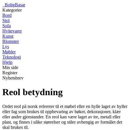
_
BoligBasar
Kategorier
Bord
Stol
Sofa
Hvitevarer
Kunst
Blomster
Lys
Møbler
Teknologi
Hjelp
Min side
Register
Nyhetsbrev
Reol betydning
Ordet reol på norsk refererer til et møbel eller en hylle laget av hyller
eller fag som brukes til oppbevaring av bøker, dekorasjoner, klær
eller andre gjenstander. En reol kan være laget av tre, metall eller
plast, og finnes i ulike størrelser og stiler avhengig av formålet det
skal brukes til.