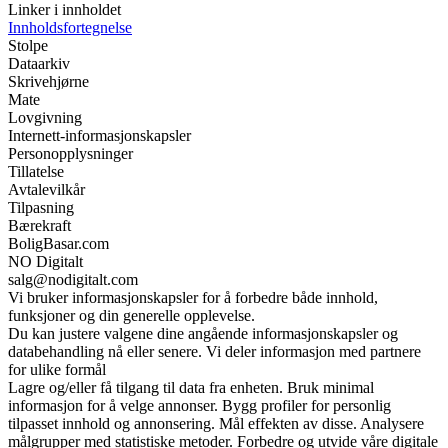
Linker i innholdet
Innholdsfortegnelse
Stolpe
Dataarkiv
Skrivehjørne
Mate
Lovgivning
Internett-informasjonskapsler
Personopplysninger
Tillatelse
Avtalevilkår
Tilpasning
Bærekraft
BoligBasar.com
NO Digitalt
salg@nodigitalt.com
Vi bruker informasjonskapsler for å forbedre både innhold,
funksjoner og din generelle opplevelse.
Du kan justere valgene dine angående informasjonskapsler og
databehandling nå eller senere. Vi deler informasjon med partnere
for ulike formål
Lagre og/eller få tilgang til data fra enheten. Bruk minimal
informasjon for å velge annonser. Bygg profiler for personlig
tilpasset innhold og annonsering. Mål effekten av disse. Analysere
målgrupper med statistiske metoder. Forbedre og utvide våre digitale