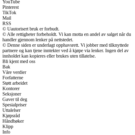
YouTube
Pinterest
TikTok
Mail
RSS
© Uautorisert bruk er forbudt.
© Alle rettigheter forbeholdt. Vi kan motta en andel av salget når du
handler gjennom lenker på nettstedet.
© Denne siden er underlagt opphavsrett. Vi jobber med tilknyttede
partnere og kan tjene inntekter ved å kjøpe via lenker. Ingen del av
innholdet kan kopieres eller brukes uten tillatelse.
Bli kjent med oss
Bak
Våre verdier
Forfatterne
Støtt arbeidet
Kontorer
Seksjoner
Gaver til deg
Spesialpriser
Uttalelser
Kjøpsråd
Håndbøker
Klipp
Info