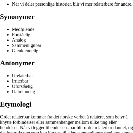
Når vi deler personlige historier, blir vi mer relaterbare for andre.
Synonymer
Medfølende
Forståelig
Analog
Sammenlignbar
Gjenkjennelig
Antonymer
Urelaterbar
Irriterbar
Uforståelig
Ualminnelig
Etymologi
Ordet relaterbar kommer fra det norske verbet å relatere, som betyr å
knytte forbindelser eller sammenhenger mellom ulike ting eller
hendelser. Når vi legger til endelsen -bar blir ordet relaterbar dannet, og
det betyr da noe som kan knyttes til eller sammenlignes med noe annet.