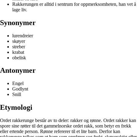
Rakkerungen er alltid i sentrum for oppmerksomheten, han vet å
lage liv.
Synonymer
lurendreier
skøyer
streber
krabat
obelisk
Antonymer
Engel
Godlynt
Snill
Etymologi
Ordet rakkerunge består av to deler: rakker og rønne. Ordet rakker kan
spore sine røtter til det gammelnorske ordet rakk, som betyr en frekk
eller ertende person. Rønne refererer til et lite barn. Derfor kan
rakkerunge tolkes som et barn som oppfører seg frekt, skøyeraktig eller