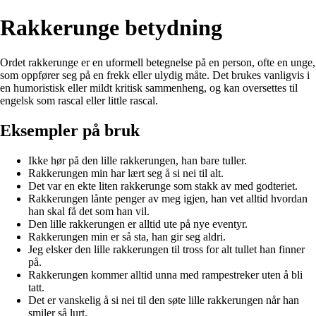
Rakkerunge betydning
Ordet rakkerunge er en uformell betegnelse på en person, ofte en unge,
som oppfører seg på en frekk eller ulydig måte. Det brukes vanligvis i
en humoristisk eller mildt kritisk sammenheng, og kan oversettes til
engelsk som rascal eller little rascal.
Eksempler på bruk
Ikke hør på den lille rakkerungen, han bare tuller.
Rakkerungen min har lært seg å si nei til alt.
Det var en ekte liten rakkerunge som stakk av med godteriet.
Rakkerungen lånte penger av meg igjen, han vet alltid hvordan
han skal få det som han vil.
Den lille rakkerungen er alltid ute på nye eventyr.
Rakkerungen min er så sta, han gir seg aldri.
Jeg elsker den lille rakkerungen til tross for alt tullet han finner
på.
Rakkerungen kommer alltid unna med rampestreker uten å bli
tatt.
Det er vanskelig å si nei til den søte lille rakkerungen når han
smiler så lurt.