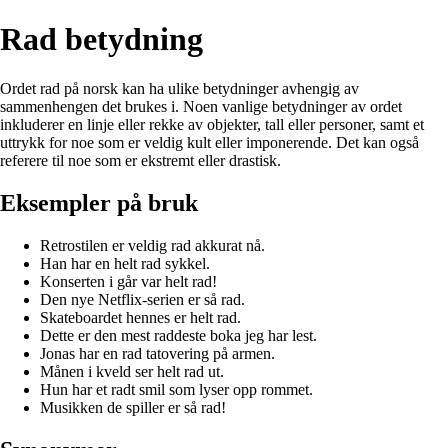
Rad betydning
Ordet rad på norsk kan ha ulike betydninger avhengig av
sammenhengen det brukes i. Noen vanlige betydninger av ordet
inkluderer en linje eller rekke av objekter, tall eller personer, samt et
uttrykk for noe som er veldig kult eller imponerende. Det kan også
referere til noe som er ekstremt eller drastisk.
Eksempler på bruk
Retrostilen er veldig rad akkurat nå.
Han har en helt rad sykkel.
Konserten i går var helt rad!
Den nye Netflix-serien er så rad.
Skateboardet hennes er helt rad.
Dette er den mest raddeste boka jeg har lest.
Jonas har en rad tatovering på armen.
Månen i kveld ser helt rad ut.
Hun har et radt smil som lyser opp rommet.
Musikken de spiller er så rad!