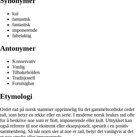
Synonymer
kul
fantastisk
fantastisk
imponerende
fabelaktig
Antonymer
Konservativ
Vanlig
Tilbakeholden
Tradisjonell
Forutsigbar
Etymologi
Ordet rad på norsk stammer opprinnelig fra det gammelnordiske ordet
rað, som betyr en rekke eller en serie. I moderne norsk brukes rad ofte
for å beskrive noe som er flott, imponerende eller kult. Uttrykket kan
også referere til noe ekstremt eller eksepsjonelt, spesielt i en positiv
sammenheng. Så når noen sier at noe er rad, betyr det vanligvis at det
er noe utrolig eller imponerende.