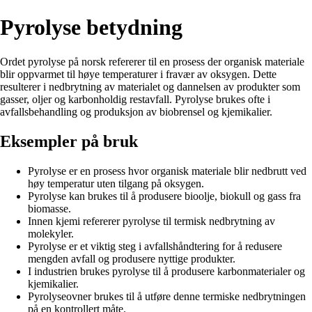
Pyrolyse betydning
Ordet pyrolyse på norsk refererer til en prosess der organisk materiale
blir oppvarmet til høye temperaturer i fravær av oksygen. Dette
resulterer i nedbrytning av materialet og dannelsen av produkter som
gasser, oljer og karbonholdig restavfall. Pyrolyse brukes ofte i
avfallsbehandling og produksjon av biobrensel og kjemikalier.
Eksempler på bruk
Pyrolyse er en prosess hvor organisk materiale blir nedbrutt ved
høy temperatur uten tilgang på oksygen.
Pyrolyse kan brukes til å produsere bioolje, biokull og gass fra
biomasse.
Innen kjemi refererer pyrolyse til termisk nedbrytning av
molekyler.
Pyrolyse er et viktig steg i avfallshåndtering for å redusere
mengden avfall og produsere nyttige produkter.
I industrien brukes pyrolyse til å produsere karbonmaterialer og
kjemikalier.
Pyrolyseovner brukes til å utføre denne termiske nedbrytningen
på en kontrollert måte.