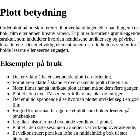
Plott betydning
Ordet plott på norsk refererer til hovedhandlingen eller handlingen i en
bok, film eller annen kreativ arbeid. Et plot er historiens grunnleggende
struktur, som inkluderer hvordan hendelsene utvikler seg og påvirker
karakterene. Det er et viktig element innenfor fortellingens verden for å
holde leserne eller seerne engasjert.
Eksempler på bruk
Det er viktig å ha et spennende plott i en fortelling.
Forfatteren klarte å skape et overraskende plott i boken sin.
Noen filmer har så intrikate plott at man må se dem flere ganger.
Plottet i den nye TV-serien er full av mystikk og intriger.
Det er alltid spennende å se hvordan plottet utvikler seg i en god
film.
En god krimroman har gjerne et plott som holder leseren på
pinebenken.
Jeg liker historier med uventede vendinger i plottet.
Plottet i den siste sesongen av serien var virkelig overraskende.
Et velkonstruert plott kan løfte en middelmådig bok til stor
litteratur.