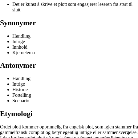
Det er kunst å skrive et plott som engasjerer leseren fra start til
slutt.
Synonymer
Handling
Intrige
Innhold
Kjernetema
Antonymer
Handling
Intrige
Historie
Fortelling
Scenario
Etymologi
Ordet plott kommer opprinnelig fra engelsk plot, som igjen stammer fra
gammelfransk complot og betyr egentlig intrige eller sammensvergelse.
I dag brukes ordet plott på norsk først og fremst innenfor litteratur og