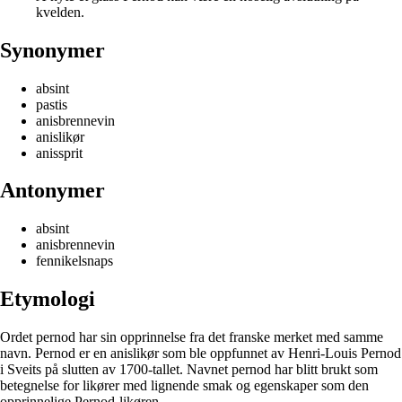
kvelden.
Synonymer
absint
pastis
anisbrennevin
anislikør
anissprit
Antonymer
absint
anisbrennevin
fennikelsnaps
Etymologi
Ordet pernod har sin opprinnelse fra det franske merket med samme
navn. Pernod er en anislikør som ble oppfunnet av Henri-Louis Pernod
i Sveits på slutten av 1700-tallet. Navnet pernod har blitt brukt som
betegnelse for likører med lignende smak og egenskaper som den
opprinnelige Pernod-likøren.