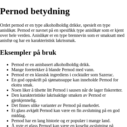
Pernod betydning
Ordet pernod er en type alkoholholdig drikke, spesielt en type
anislikør. Pernod er navnet på en spesifikk type anislikør som er kjent
over hele verden. Anislikør er en type brennevin som er smaksatt med
anisfrø og har en karakteristisk lakrissmak.
Eksempler på bruk
Pernod er en anisbasert alkoholholdig drikk.
Mange foretrekker å blande Pernod med vann.
Pernod er en klassisk ingrediens i cocktailer som Sazerac.
En god oppskrift på sjømatssuppe kan inneholde Pernod for
ekstra smak.
Noen liker å tilsette litt Pernod i sausen når de lager fiskeretter.
Den karakteristiske lakrisaktige smaken av Pernod er
gjenkjennelig.
Det finnes ulike varianter av Pernod på markedet.
Et glass avkjølt Pernod kan være en fin avslutning på en god
middag.
Pernod har en lang historie og er populær i mange land.
Å nyte et glass Pernod kan være en koselig avslutning på