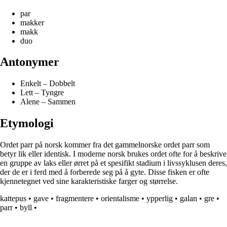
par
makker
makk
duo
Antonymer
Enkelt – Dobbelt
Lett – Tyngre
Alene – Sammen
Etymologi
Ordet parr på norsk kommer fra det gammelnorske ordet parr som
betyr lik eller identisk. I moderne norsk brukes ordet ofte for å beskrive
en gruppe av laks eller ørret på et spesifikt stadium i livssyklusen deres,
der de er i ferd med å forberede seg på å gyte. Disse fisken er ofte
kjennetegnet ved sine karakteristiske farger og størrelse.
kattepus
•
gave
•
fragmentere
•
orientalisme
•
ypperlig
•
galan
•
gre
•
parr
•
byll
•