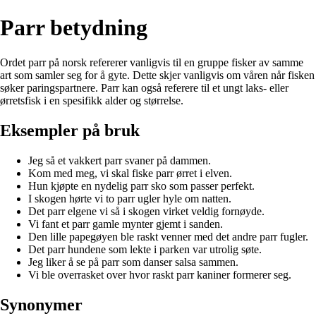
Parr betydning
Ordet parr på norsk refererer vanligvis til en gruppe fisker av samme
art som samler seg for å gyte. Dette skjer vanligvis om våren når fisken
søker paringspartnere. Parr kan også referere til et ungt laks- eller
ørretsfisk i en spesifikk alder og størrelse.
Eksempler på bruk
Jeg så et vakkert parr svaner på dammen.
Kom med meg, vi skal fiske parr ørret i elven.
Hun kjøpte en nydelig parr sko som passer perfekt.
I skogen hørte vi to parr ugler hyle om natten.
Det parr elgene vi så i skogen virket veldig fornøyde.
Vi fant et parr gamle mynter gjemt i sanden.
Den lille papegøyen ble raskt venner med det andre parr fugler.
Det parr hundene som lekte i parken var utrolig søte.
Jeg liker å se på parr som danser salsa sammen.
Vi ble overrasket over hvor raskt parr kaniner formerer seg.
Synonymer