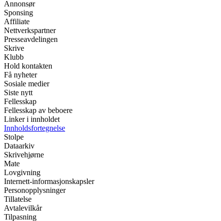
Annonsør
Sponsing
Affiliate
Nettverkspartner
Presseavdelingen
Skrive
Klubb
Hold kontakten
Få nyheter
Sosiale medier
Siste nytt
Fellesskap
Fellesskap av beboere
Linker i innholdet
Innholdsfortegnelse
Stolpe
Dataarkiv
Skrivehjørne
Mate
Lovgivning
Internett-informasjonskapsler
Personopplysninger
Tillatelse
Avtalevilkår
Tilpasning