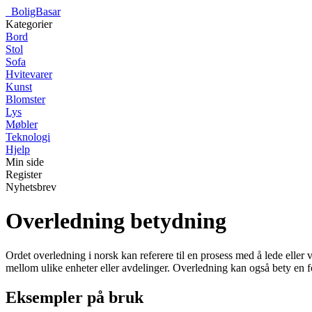
_
BoligBasar
Kategorier
Bord
Stol
Sofa
Hvitevarer
Kunst
Blomster
Lys
Møbler
Teknologi
Hjelp
Min side
Register
Nyhetsbrev
Overledning betydning
Ordet overledning i norsk kan referere til en prosess med å lede eller
mellom ulike enheter eller avdelinger. Overledning kan også bety en fo
Eksempler på bruk