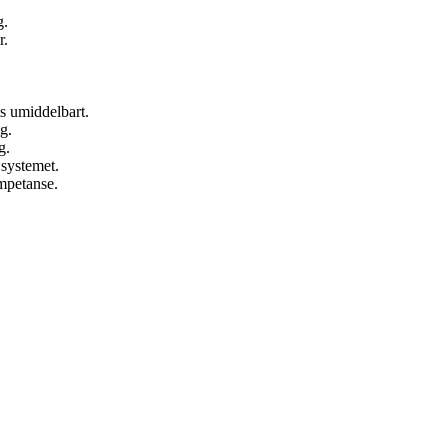
g.
r.
es umiddelbart.
g.
g.
 systemet.
mpetanse.