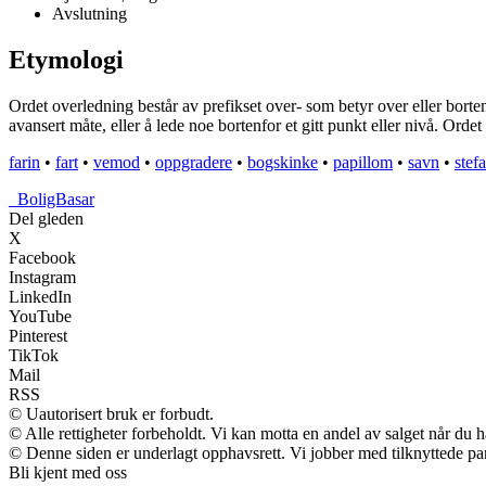
Avslutning
Etymologi
Ordet overledning består av prefikset over- som betyr over eller borten
avansert måte, eller å lede noe bortenfor et gitt punkt eller nivå. Ord
farin
•
fart
•
vemod
•
oppgradere
•
bogskinke
•
papillom
•
savn
•
stefa
_
BoligBasar
Del gleden
X
Facebook
Instagram
LinkedIn
YouTube
Pinterest
TikTok
Mail
RSS
© Uautorisert bruk er forbudt.
© Alle rettigheter forbeholdt. Vi kan motta en andel av salget når du 
© Denne siden er underlagt opphavsrett. Vi jobber med tilknyttede partn
Bli kjent med oss