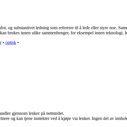
for, og substantivet ledning som refererer til å lede eller styre noe. S
et kan brukes innen ulike sammenhenger, for eksempel innen teknologi, le
r
•
optisk
•
handler gjennom lenker på nettstedet.
ere og kan tjene inntekter ved å kjøpe via lenker. Ingen del av innholde