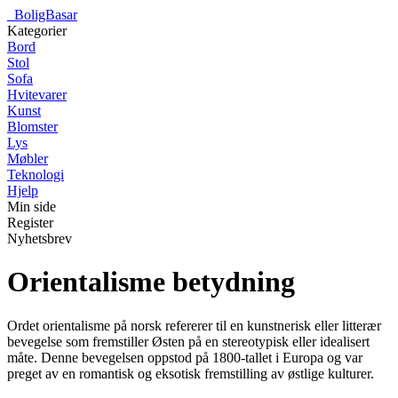
_
BoligBasar
Kategorier
Bord
Stol
Sofa
Hvitevarer
Kunst
Blomster
Lys
Møbler
Teknologi
Hjelp
Min side
Register
Nyhetsbrev
Orientalisme betydning
Ordet orientalisme på norsk refererer til en kunstnerisk eller litterær
bevegelse som fremstiller Østen på en stereotypisk eller idealisert
måte. Denne bevegelsen oppstod på 1800-tallet i Europa og var
preget av en romantisk og eksotisk fremstilling av østlige kulturer.