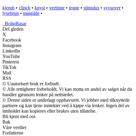
kjerub
•
clinch
•
knyst
•
vertinne
•
tegne
•
stimulus
•
syvsover
•
lysebrun
•
maigilde
•
_
BoligBasar
Del gleden
X
Facebook
Instagram
LinkedIn
YouTube
Pinterest
TikTok
Mail
RSS
© Uautorisert bruk er forbudt.
© Alle rettigheter forbeholdt. Vi kan motta en andel av salget når du
handler gjennom lenker på nettstedet.
© Denne siden er underlagt opphavsrett. Vi jobber med tilknyttede
partnere og kan tjene inntekter ved å kjøpe via lenker. Ingen del av
innholdet kan kopieres eller brukes uten tillatelse.
Bli kjent med oss
Bak
Våre verdier
Forfatterne