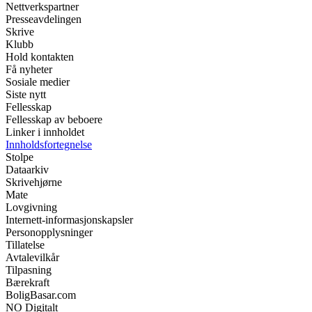
Nettverkspartner
Presseavdelingen
Skrive
Klubb
Hold kontakten
Få nyheter
Sosiale medier
Siste nytt
Fellesskap
Fellesskap av beboere
Linker i innholdet
Innholdsfortegnelse
Stolpe
Dataarkiv
Skrivehjørne
Mate
Lovgivning
Internett-informasjonskapsler
Personopplysninger
Tillatelse
Avtalevilkår
Tilpasning
Bærekraft
BoligBasar.com
NO Digitalt