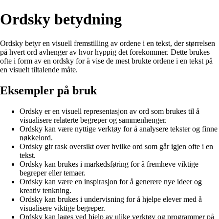
Ordsky betydning
Ordsky betyr en visuell fremstilling av ordene i en tekst, der størrelsen
på hvert ord avhenger av hvor hyppig det forekommer. Dette brukes
ofte i form av en ordsky for å vise de mest brukte ordene i en tekst på
en visuelt tiltalende måte.
Eksempler på bruk
Ordsky er en visuell representasjon av ord som brukes til å
visualisere relaterte begreper og sammenhenger.
Ordsky kan være nyttige verktøy for å analysere tekster og finne
nøkkelord.
Ordsky gir rask oversikt over hvilke ord som går igjen ofte i en
tekst.
Ordsky kan brukes i markedsføring for å fremheve viktige
begreper eller temaer.
Ordsky kan være en inspirasjon for å generere nye ideer og
kreativ tenkning.
Ordsky kan brukes i undervisning for å hjelpe elever med å
visualisere viktige begreper.
Ordsky kan lages ved hjelp av ulike verktøy og programmer på