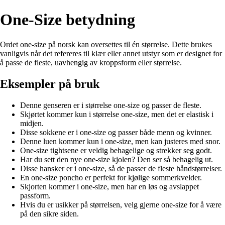
One-Size betydning
Ordet one-size på norsk kan oversettes til én størrelse. Dette brukes
vanligvis når det refereres til klær eller annet utstyr som er designet for
å passe de fleste, uavhengig av kroppsform eller størrelse.
Eksempler på bruk
Denne genseren er i størrelse one-size og passer de fleste.
Skjørtet kommer kun i størrelse one-size, men det er elastisk i
midjen.
Disse sokkene er i one-size og passer både menn og kvinner.
Denne luen kommer kun i one-size, men kan justeres med snor.
One-size tightsene er veldig behagelige og strekker seg godt.
Har du sett den nye one-size kjolen? Den ser så behagelig ut.
Disse hansker er i one-size, så de passer de fleste håndstørrelser.
En one-size poncho er perfekt for kjølige sommerkvelder.
Skjorten kommer i one-size, men har en løs og avslappet
passform.
Hvis du er usikker på størrelsen, velg gjerne one-size for å være
på den sikre siden.