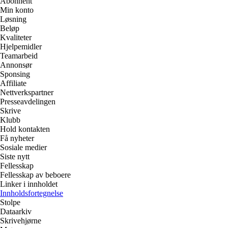
Abonnent
Min konto
Løsning
Beløp
Kvaliteter
Hjelpemidler
Teamarbeid
Annonsør
Sponsing
Affiliate
Nettverkspartner
Presseavdelingen
Skrive
Klubb
Hold kontakten
Få nyheter
Sosiale medier
Siste nytt
Fellesskap
Fellesskap av beboere
Linker i innholdet
Innholdsfortegnelse
Stolpe
Dataarkiv
Skrivehjørne