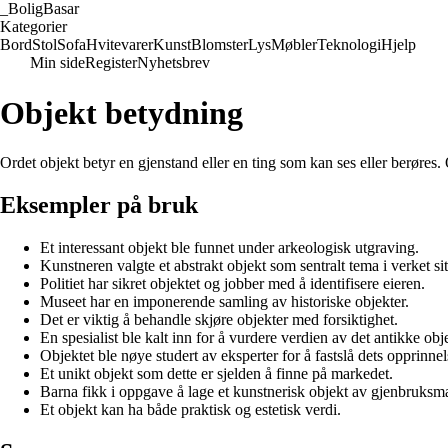
_
BoligBasar
Kategorier
Bord
Stol
Sofa
Hvitevarer
Kunst
Blomster
Lys
Møbler
Teknologi
Hjelp
Min side
Register
Nyhetsbrev
Objekt betydning
Ordet objekt betyr en gjenstand eller en ting som kan ses eller berøres. 
Eksempler på bruk
Et interessant objekt ble funnet under arkeologisk utgraving.
Kunstneren valgte et abstrakt objekt som sentralt tema i verket sit
Politiet har sikret objektet og jobber med å identifisere eieren.
Museet har en imponerende samling av historiske objekter.
Det er viktig å behandle skjøre objekter med forsiktighet.
En spesialist ble kalt inn for å vurdere verdien av det antikke obje
Objektet ble nøye studert av eksperter for å fastslå dets opprinnel
Et unikt objekt som dette er sjelden å finne på markedet.
Barna fikk i oppgave å lage et kunstnerisk objekt av gjenbruksmat
Et objekt kan ha både praktisk og estetisk verdi.