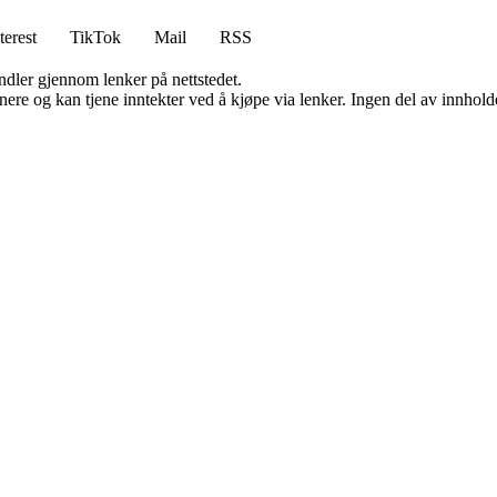
terest
TikTok
Mail
RSS
andler gjennom lenker på nettstedet.
re og kan tjene inntekter ved å kjøpe via lenker. Ingen del av innholdet