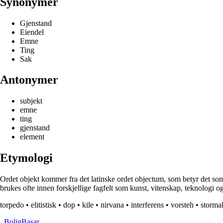
Synonymer
Gjenstand
Eiendel
Emne
Ting
Sak
Antonymer
subjekt
emne
ting
gjenstand
element
Etymologi
Ordet objekt kommer fra det latinske ordet objectum, som betyr det som 
brukes ofte innen forskjellige fagfelt som kunst, vitenskap, teknologi og
torpedo
•
elitistisk
•
dop
•
kile
•
nirvana
•
interferens
•
vorsteh
•
storma
_
BoligBasar