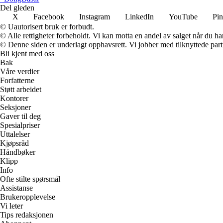
Del gleden
X
Facebook
Instagram
LinkedIn
YouTube
Pin
© Uautorisert bruk er forbudt.
© Alle rettigheter forbeholdt. Vi kan motta en andel av salget når du h
© Denne siden er underlagt opphavsrett. Vi jobber med tilknyttede partne
Bli kjent med oss
Bak
Våre verdier
Forfatterne
Støtt arbeidet
Kontorer
Seksjoner
Gaver til deg
Spesialpriser
Uttalelser
Kjøpsråd
Håndbøker
Klipp
Info
Ofte stilte spørsmål
Assistanse
Brukeropplevelse
Vi leter
Tips redaksjonen