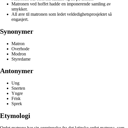
Matronen ved hoffet hadde en imponerende samling av
smykker.
All ære til matronen som ledet veldedighetsprosjektet så
engasjert.
Synonymer
Matron
Overhode
Modron
Styredame
Antonymer
Ung
Snerten
Yngre
Frisk
Sprek
Etymologi
Ordet matrone har sin opprinnelse fra det latinske ordet matrona, som