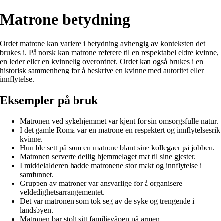
Matrone betydning
Ordet matrone kan variere i betydning avhengig av konteksten det
brukes i. På norsk kan matrone referere til en respektabel eldre kvinne,
en leder eller en kvinnelig overordnet. Ordet kan også brukes i en
historisk sammenheng for å beskrive en kvinne med autoritet eller
innflytelse.
Eksempler på bruk
Matronen ved sykehjemmet var kjent for sin omsorgsfulle natur.
I det gamle Roma var en matrone en respektert og innflytelsesrik
kvinne.
Hun ble sett på som en matrone blant sine kollegaer på jobben.
Matronen serverte deilig hjemmelaget mat til sine gjester.
I middelalderen hadde matronene stor makt og innflytelse i
samfunnet.
Gruppen av matroner var ansvarlige for å organisere
veldedighetsarrangementet.
Det var matronen som tok seg av de syke og trengende i
landsbyen.
Matronen bar stolt sitt familievåpen på armen.