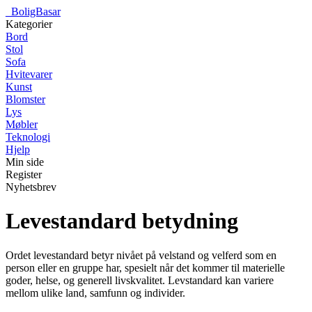
_
BoligBasar
Kategorier
Bord
Stol
Sofa
Hvitevarer
Kunst
Blomster
Lys
Møbler
Teknologi
Hjelp
Min side
Register
Nyhetsbrev
Levestandard betydning
Ordet levestandard betyr nivået på velstand og velferd som en
person eller en gruppe har, spesielt når det kommer til materielle
goder, helse, og generell livskvalitet. Levstandard kan variere
mellom ulike land, samfunn og individer.