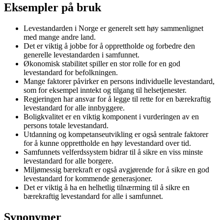
Eksempler på bruk
Levestandarden i Norge er generelt sett høy sammenlignet
med mange andre land.
Det er viktig å jobbe for å opprettholde og forbedre den
generelle levestandarden i samfunnet.
Økonomisk stabilitet spiller en stor rolle for en god
levestandard for befolkningen.
Mange faktorer påvirker en persons individuelle levestandard,
som for eksempel inntekt og tilgang til helsetjenester.
Regjeringen har ansvar for å legge til rette for en bærekraftig
levestandard for alle innbyggere.
Boligkvalitet er en viktig komponent i vurderingen av en
persons totale levestandard.
Utdanning og kompetanseutvikling er også sentrale faktorer
for å kunne opprettholde en høy levestandard over tid.
Samfunnets velferdssystem bidrar til å sikre en viss minste
levestandard for alle borgere.
Miljømessig bærekraft er også avgjørende for å sikre en god
levestandard for kommende generasjoner.
Det er viktig å ha en helhetlig tilnærming til å sikre en
bærekraftig levestandard for alle i samfunnet.
Synonymer