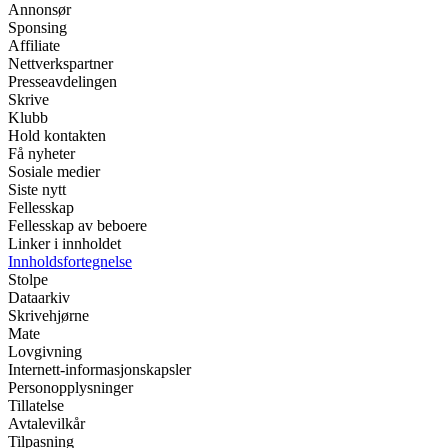
Annonsør
Sponsing
Affiliate
Nettverkspartner
Presseavdelingen
Skrive
Klubb
Hold kontakten
Få nyheter
Sosiale medier
Siste nytt
Fellesskap
Fellesskap av beboere
Linker i innholdet
Innholdsfortegnelse
Stolpe
Dataarkiv
Skrivehjørne
Mate
Lovgivning
Internett-informasjonskapsler
Personopplysninger
Tillatelse
Avtalevilkår
Tilpasning