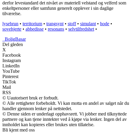
derfor levestandard det nivået av materiell velstand og velferd som
enkeltpersoner eller samfunn generelt opplever i sin daglige
tilværelse.
lysebrun
•
territorium
•
trangsynt
•
stoff
•
simulant
•
hode
•
sovehjerte
•
abbedisse
•
resonans
•
selvtilfredshet
•
_
BoligBasar
Del gleden
X
Facebook
Instagram
LinkedIn
YouTube
Pinterest
TikTok
Mail
RSS
© Uautorisert bruk er forbudt.
© Alle rettigheter forbeholdt. Vi kan motta en andel av salget når du
handler gjennom lenker på nettstedet.
© Denne siden er underlagt opphavsrett. Vi jobber med tilknyttede
partnere og kan tjene inntekter ved å kjøpe via lenker. Ingen del av
innholdet kan kopieres eller brukes uten tillatelse.
Bli kjent med oss