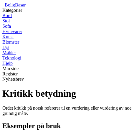
_
BoligBasar
Kategorier
Bord
Stol
Sofa
Hvitevarer
Kunst
Blomster
Lys
Møbler
Teknologi
Hjelp
Min side
Register
Nyhetsbrev
Kritikk betydning
Ordet kritikk på norsk refererer til en vurdering eller vurdering av noe
grundig måte.
Eksempler på bruk