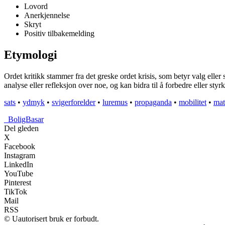
Lovord
Anerkjennelse
Skryt
Positiv tilbakemelding
Etymologi
Ordet kritikk stammer fra det greske ordet krisis, som betyr valg eller 
analyse eller refleksjon over noe, og kan bidra til å forbedre eller styr
sats
•
ydmyk
•
svigerforelder
•
luremus
•
propaganda
•
mobilitet
•
mat
_
BoligBasar
Del gleden
X
Facebook
Instagram
LinkedIn
YouTube
Pinterest
TikTok
Mail
RSS
© Uautorisert bruk er forbudt.