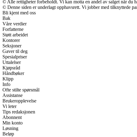
© Alle rettigheter forbeholdt. Vi kan motta en andel av salget når du 
© Denne siden er underlagt opphavsrett. Vi jobber med tilknyttede partn
Bli kjent med oss
Bak
Våre verdier
Forfatterne
Støtt arbeidet
Kontorer
Seksjoner
Gaver til deg
Spesialpriser
Uttalelser
Kjøpsråd
Håndbøker
Klipp
Info
Ofte stilte spørsmål
Assistanse
Brukeropplevelse
Vi leter
Tips redaksjonen
Abonnent
Min konto
Løsning
Beløp