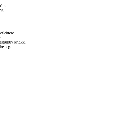
måte.
vt.
eflektere.
e.
truktiv kritikk.
dre seg.