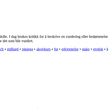
skille. I dag brukes kritikk for å beskrive en vurdering eller bedømmelse 
ke det som blir vurdert.
ch
•
milliard
•
pitanga
•
aksjekurs
•
fut
•
erkjennelse
•
stake
•
erotisk
•
k