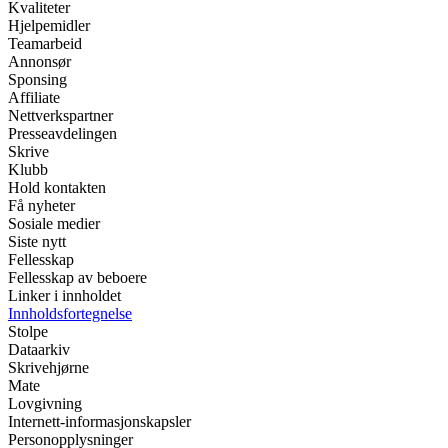
Kvaliteter
Hjelpemidler
Teamarbeid
Annonsør
Sponsing
Affiliate
Nettverkspartner
Presseavdelingen
Skrive
Klubb
Hold kontakten
Få nyheter
Sosiale medier
Siste nytt
Fellesskap
Fellesskap av beboere
Linker i innholdet
Innholdsfortegnelse
Stolpe
Dataarkiv
Skrivehjørne
Mate
Lovgivning
Internett-informasjonskapsler
Personopplysninger