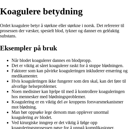
Koagulere betydning
Ordet koagulere betyr å størkne eller størkne i norsk. Det refererer til
prosessen der væsker, spesielt blod, tykner og danner en geléaktig
substans.
Eksempler på bruk
Når blodet koagulerer dannes en blodpropp.
Det er viktig at såret koagulerer raskt for å stoppe blødningen.
Faktorer som kan påvirke koaguleringen inkluderer ernæring og
medikamenter.
Hvis koaguleringen ikke fungerer som den skal, kan det føre til
alvorlige helseproblemer.
Noen medisiner kan hjelpe til med å kontrollere koaguleringen
hos mennesker med blødningsproblemer.
Koagulering er en viktig del av kroppens forsvarsmekanismer
mot blødning.
Man bør oppsøke lege dersom man opplever unormal
koagulering av blodet.
Ved kirurgiske inngrep er det viktig å følge opp
koaguleringsprosessen nøye for å unngå komplikasjoner.