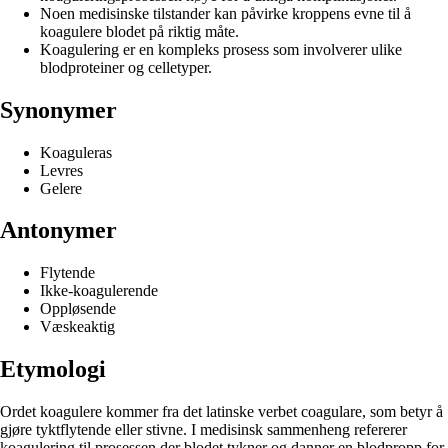
Noen medisinske tilstander kan påvirke kroppens evne til å
koagulere blodet på riktig måte.
Koagulering er en kompleks prosess som involverer ulike
blodproteiner og celletyper.
Synonymer
Koaguleras
Levres
Gelere
Antonymer
Flytende
Ikke-koagulerende
Oppløsende
Væskeaktig
Etymologi
Ordet koagulere kommer fra det latinske verbet coagulare, som betyr å
gjøre tyktflytende eller stivne. I medisinsk sammenheng refererer
koagulering til prosessen der blodet tykner og danner en blodpropp for