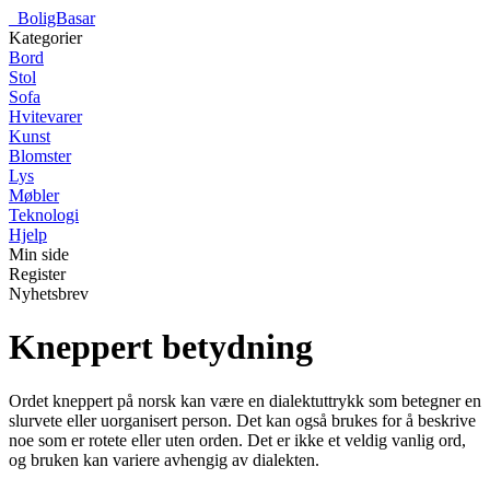
_
BoligBasar
Kategorier
Bord
Stol
Sofa
Hvitevarer
Kunst
Blomster
Lys
Møbler
Teknologi
Hjelp
Min side
Register
Nyhetsbrev
Kneppert betydning
Ordet kneppert på norsk kan være en dialektuttrykk som betegner en
slurvete eller uorganisert person. Det kan også brukes for å beskrive
noe som er rotete eller uten orden. Det er ikke et veldig vanlig ord,
og bruken kan variere avhengig av dialekten.