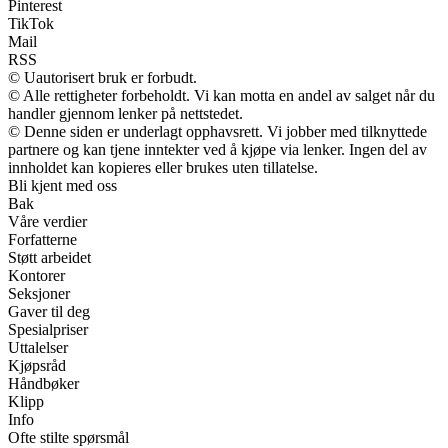
Pinterest
TikTok
Mail
RSS
© Uautorisert bruk er forbudt.
© Alle rettigheter forbeholdt. Vi kan motta en andel av salget når du
handler gjennom lenker på nettstedet.
© Denne siden er underlagt opphavsrett. Vi jobber med tilknyttede
partnere og kan tjene inntekter ved å kjøpe via lenker. Ingen del av
innholdet kan kopieres eller brukes uten tillatelse.
Bli kjent med oss
Bak
Våre verdier
Forfatterne
Støtt arbeidet
Kontorer
Seksjoner
Gaver til deg
Spesialpriser
Uttalelser
Kjøpsråd
Håndbøker
Klipp
Info
Ofte stilte spørsmål