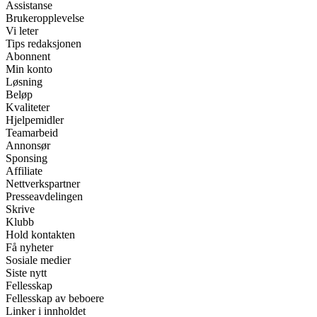
Assistanse
Brukeropplevelse
Vi leter
Tips redaksjonen
Abonnent
Min konto
Løsning
Beløp
Kvaliteter
Hjelpemidler
Teamarbeid
Annonsør
Sponsing
Affiliate
Nettverkspartner
Presseavdelingen
Skrive
Klubb
Hold kontakten
Få nyheter
Sosiale medier
Siste nytt
Fellesskap
Fellesskap av beboere
Linker i innholdet