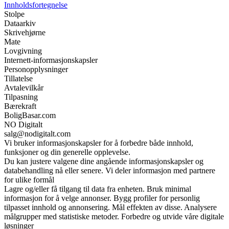
Innholdsfortegnelse
Stolpe
Dataarkiv
Skrivehjørne
Mate
Lovgivning
Internett-informasjonskapsler
Personopplysninger
Tillatelse
Avtalevilkår
Tilpasning
Bærekraft
BoligBasar.com
NO Digitalt
salg@nodigitalt.com
Vi bruker informasjonskapsler for å forbedre både innhold,
funksjoner og din generelle opplevelse.
Du kan justere valgene dine angående informasjonskapsler og
databehandling nå eller senere. Vi deler informasjon med partnere
for ulike formål
Lagre og/eller få tilgang til data fra enheten. Bruk minimal
informasjon for å velge annonser. Bygg profiler for personlig
tilpasset innhold og annonsering. Mål effekten av disse. Analysere
målgrupper med statistiske metoder. Forbedre og utvide våre digitale
løsninger