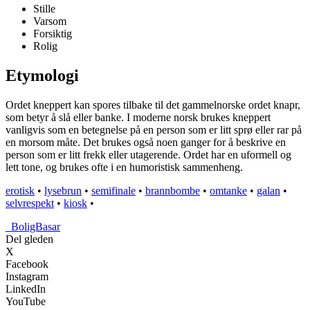
Stille
Varsom
Forsiktig
Rolig
Etymologi
Ordet kneppert kan spores tilbake til det gammelnorske ordet knapr,
som betyr å slå eller banke. I moderne norsk brukes kneppert
vanligvis som en betegnelse på en person som er litt sprø eller rar på
en morsom måte. Det brukes også noen ganger for å beskrive en
person som er litt frekk eller utagerende. Ordet har en uformell og
lett tone, og brukes ofte i en humoristisk sammenheng.
erotisk
•
lysebrun
•
semifinale
•
brannbombe
•
omtanke
•
galan
•
selvrespekt
•
kiosk
•
_
BoligBasar
Del gleden
X
Facebook
Instagram
LinkedIn
YouTube