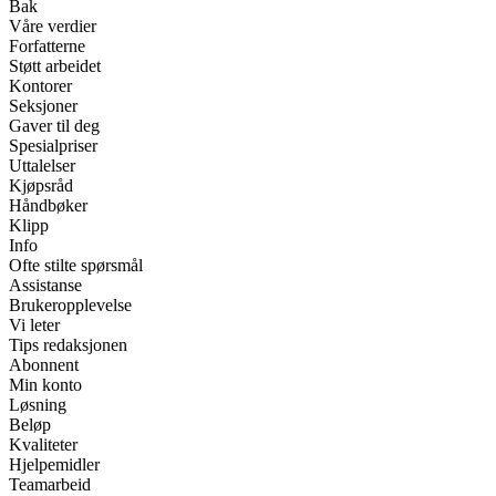
Bak
Våre verdier
Forfatterne
Støtt arbeidet
Kontorer
Seksjoner
Gaver til deg
Spesialpriser
Uttalelser
Kjøpsråd
Håndbøker
Klipp
Info
Ofte stilte spørsmål
Assistanse
Brukeropplevelse
Vi leter
Tips redaksjonen
Abonnent
Min konto
Løsning
Beløp
Kvaliteter
Hjelpemidler
Teamarbeid