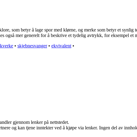
lore, som betyr å lage spor med klørne, og merke som betyr et synlig te
es også mer generelt for å beskrive et tydelig avtrykk, for eksempel et m
kverke
•
skjebnesvanger
•
ekvivalent
•
handler gjennom lenker på nettstedet.
ere og kan tjene inntekter ved å kjøpe via lenker. Ingen del av innholde