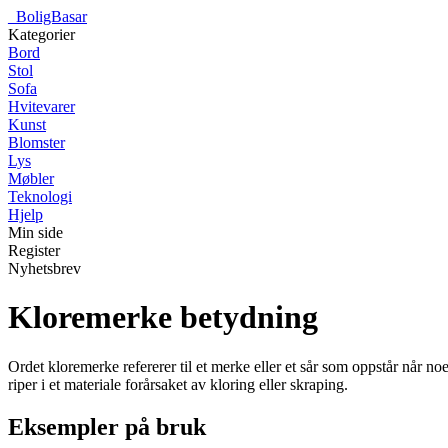
_
BoligBasar
Kategorier
Bord
Stol
Sofa
Hvitevarer
Kunst
Blomster
Lys
Møbler
Teknologi
Hjelp
Min side
Register
Nyhetsbrev
Kloremerke betydning
Ordet kloremerke refererer til et merke eller et sår som oppstår når noe
riper i et materiale forårsaket av kloring eller skraping.
Eksempler på bruk