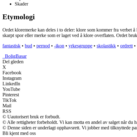
Skader
Etymologi
Ordet kloremerke kan deles i to deler: klore som kommer fra verbet å k
skarpt spor eller merke som er laget ved å klore overflaten. Ordet bruk
fantastisk
•
bud
•
pernod
•
-ikon
•
yrkesgruppe
•
skolastikk
•
ordrett
•
_
BoligBasar
Del gleden
X
Facebook
Instagram
LinkedIn
YouTube
Pinterest
TikTok
Mail
RSS
© Uautorisert bruk er forbudt.
© Alle rettigheter forbeholdt. Vi kan motta en andel av salget når du 
© Denne siden er underlagt opphavsrett. Vi jobber med tilknyttede partn
Bli kjent med oss