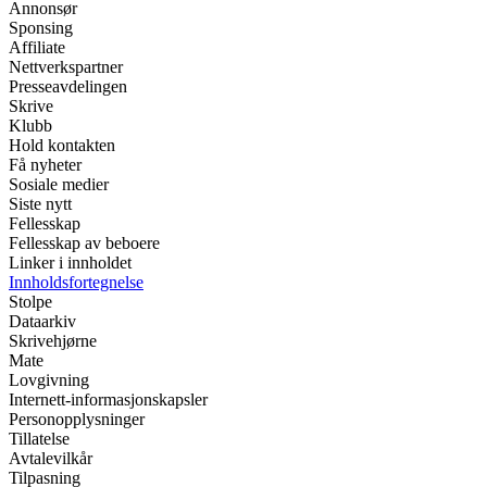
Annonsør
Sponsing
Affiliate
Nettverkspartner
Presseavdelingen
Skrive
Klubb
Hold kontakten
Få nyheter
Sosiale medier
Siste nytt
Fellesskap
Fellesskap av beboere
Linker i innholdet
Innholdsfortegnelse
Stolpe
Dataarkiv
Skrivehjørne
Mate
Lovgivning
Internett-informasjonskapsler
Personopplysninger
Tillatelse
Avtalevilkår
Tilpasning