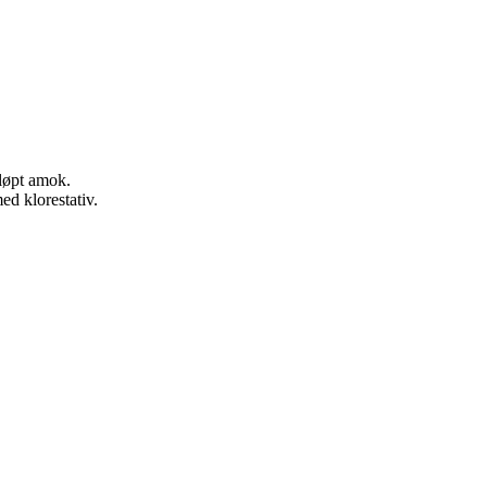
 løpt amok.
d klorestativ.