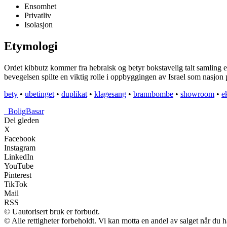
Ensomhet
Privatliv
Isolasjon
Etymologi
Ordet kibbutz kommer fra hebraisk og betyr bokstavelig talt samling el
bevegelsen spilte en viktig rolle i oppbyggingen av Israel som nasjon 
bety
•
ubetinget
•
duplikat
•
klagesang
•
brannbombe
•
showroom
•
e
_
BoligBasar
Del gleden
X
Facebook
Instagram
LinkedIn
YouTube
Pinterest
TikTok
Mail
RSS
© Uautorisert bruk er forbudt.
© Alle rettigheter forbeholdt. Vi kan motta en andel av salget når du 