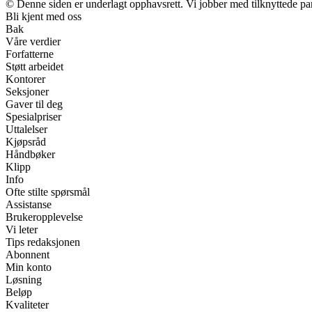
© Denne siden er underlagt opphavsrett. Vi jobber med tilknyttede partn
Bli kjent med oss
Bak
Våre verdier
Forfatterne
Støtt arbeidet
Kontorer
Seksjoner
Gaver til deg
Spesialpriser
Uttalelser
Kjøpsråd
Håndbøker
Klipp
Info
Ofte stilte spørsmål
Assistanse
Brukeropplevelse
Vi leter
Tips redaksjonen
Abonnent
Min konto
Løsning
Beløp
Kvaliteter