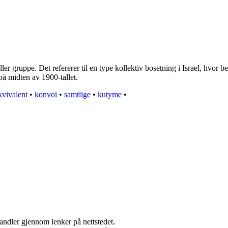
ler gruppe. Det refererer til en type kollektiv bosetning i Israel, hvo
på midten av 1900-tallet.
kvivalent
•
konvoi
•
samtlige
•
kutyme
•
handler gjennom lenker på nettstedet.