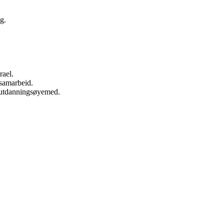
g.
rael.
 samarbeid.
i utdanningsøyemed.