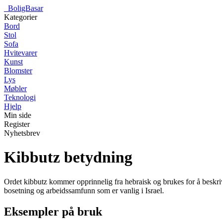
_
BoligBasar
Kategorier
Bord
Stol
Sofa
Hvitevarer
Kunst
Blomster
Lys
Møbler
Teknologi
Hjelp
Min side
Register
Nyhetsbrev
Kibbutz betydning
Ordet kibbutz kommer opprinnelig fra hebraisk og brukes for å beskrive 
bosetning og arbeidssamfunn som er vanlig i Israel.
Eksempler på bruk