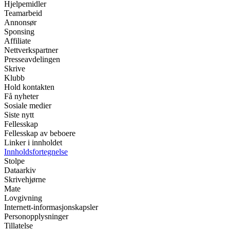
Hjelpemidler
Teamarbeid
Annonsør
Sponsing
Affiliate
Nettverkspartner
Presseavdelingen
Skrive
Klubb
Hold kontakten
Få nyheter
Sosiale medier
Siste nytt
Fellesskap
Fellesskap av beboere
Linker i innholdet
Innholdsfortegnelse
Stolpe
Dataarkiv
Skrivehjørne
Mate
Lovgivning
Internett-informasjonskapsler
Personopplysninger
Tillatelse