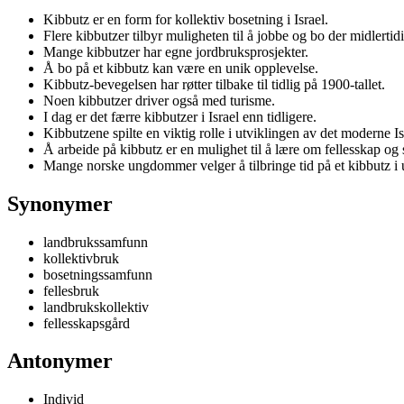
Kibbutz er en form for kollektiv bosetning i Israel.
Flere kibbutzer tilbyr muligheten til å jobbe og bo der midlertidi
Mange kibbutzer har egne jordbruksprosjekter.
Å bo på et kibbutz kan være en unik opplevelse.
Kibbutz-bevegelsen har røtter tilbake til tidlig på 1900-tallet.
Noen kibbutzer driver også med turisme.
I dag er det færre kibbutzer i Israel enn tidligere.
Kibbutzene spilte en viktig rolle i utviklingen av det moderne Is
Å arbeide på kibbutz er en mulighet til å lære om fellesskap og
Mange norske ungdommer velger å tilbringe tid på et kibbutz 
Synonymer
landbrukssamfunn
kollektivbruk
bosetningssamfunn
fellesbruk
landbrukskollektiv
fellesskapsgård
Antonymer
Individ