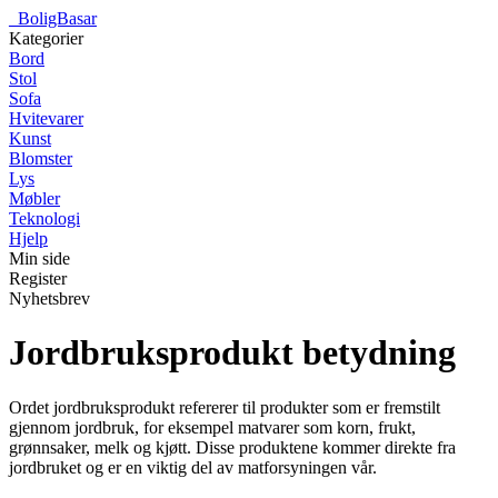
_
BoligBasar
Kategorier
Bord
Stol
Sofa
Hvitevarer
Kunst
Blomster
Lys
Møbler
Teknologi
Hjelp
Min side
Register
Nyhetsbrev
Jordbruksprodukt betydning
Ordet jordbruksprodukt refererer til produkter som er fremstilt
gjennom jordbruk, for eksempel matvarer som korn, frukt,
grønnsaker, melk og kjøtt. Disse produktene kommer direkte fra
jordbruket og er en viktig del av matforsyningen vår.