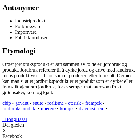
Antonymer
Industriprodukt
Forbruksvare
Importvare
Fabrikkprodusert
Etymologi
Ordet jordbruksprodukt er satt sammen av to deler: jordbruk og
produkt. Jordbruk refererer til å dyrke jorda og drive med landbruk,
mens produkt viser til noe som er produsert eller framstilt. Dermed
kan man si at et jordbruksprodukt er et produkt som er dyrket eller
framstilt gjennom jordbruk, for eksempel matvarer som frukt,
grønnsaker, korn og kjøtt.
chip
•
gevant
•
snute
•
realisme
•
eterisk
•
frempek
•
jordbruksprodukt
•
operere
•
kompis
•
diagnostisere
•
_
BoligBasar
Del gleden
X
Facebook