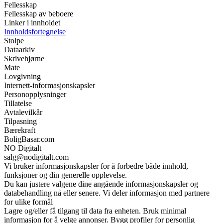
Fellesskap
Fellesskap av beboere
Linker i innholdet
Innholdsfortegnelse
Stolpe
Dataarkiv
Skrivehjørne
Mate
Lovgivning
Internett-informasjonskapsler
Personopplysninger
Tillatelse
Avtalevilkår
Tilpasning
Bærekraft
BoligBasar.com
NO Digitalt
salg@nodigitalt.com
Vi bruker informasjonskapsler for å forbedre både innhold,
funksjoner og din generelle opplevelse.
Du kan justere valgene dine angående informasjonskapsler og
databehandling nå eller senere. Vi deler informasjon med partnere
for ulike formål
Lagre og/eller få tilgang til data fra enheten. Bruk minimal
informasjon for å velge annonser. Bygg profiler for personlig