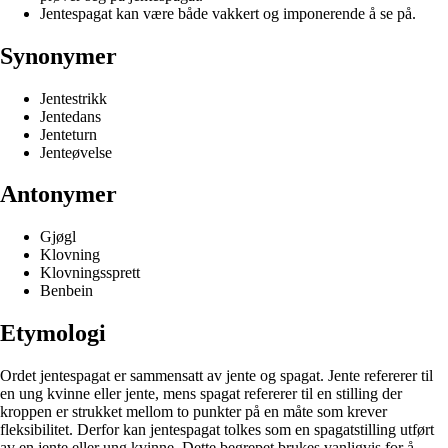
Jentespagat kan være både vakkert og imponerende å se på.
Synonymer
Jentestrikk
Jentedans
Jenteturn
Jenteøvelse
Antonymer
Gjøgl
Klovning
Klovningssprett
Benbein
Etymologi
Ordet jentespagat er sammensatt av jente og spagat. Jente refererer til
en ung kvinne eller jente, mens spagat refererer til en stilling der
kroppen er strukket mellom to punkter på en måte som krever
fleksibilitet. Derfor kan jentespagat tolkes som en spagatstilling utført
av en jente eller ung kvinne. Dette begrepet brukes vanligvis for å