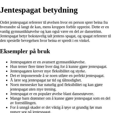
Jentespagat betydning
Ordet jentespagat refererer til øvelsen hvor en person sprer beina fra
hverandre så langt de kan, mens kroppen forblir oppreist. Dette er en
vanlig gymnastikkøvelse og kan også være en del av dansetrinn.
Jentespagat betyr bokstavelig talt jentens spagat, og spagat refererer til
den spesielle bevegelsen hvor beina er spredt i en vinkel.
Eksempler på bruk
Jentespagaten er en avansert gymnastikkøvelse.
Hun trener flere timer hver dag for å kunne gjøre jentespagat.
Jentespagaten krever mye fleksibilitet og styrke.
Det er imponerende å se noen utføre en perfekt jentespagat.
Å lære seg jentespagat tar tid og tålmodighet.
Noen mennesker har naturlig god fleksibilitet og kan gjøre
jentespagat uten mye trening.
Jentespagat er en populær øvelse blant danseutøvere.
Mange barn drømmer om å kunne gjøre jentespagat som en del
av forestillingen.
For å unngå skader er det viktig å tøye ut grundig før man
prøver seg på jentespagat.