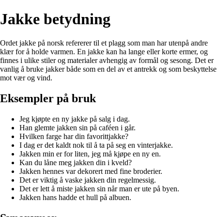
Jakke betydning
Ordet jakke på norsk refererer til et plagg som man har utenpå andre
klær for å holde varmen. En jakke kan ha lange eller korte ermer, og
finnes i ulike stiler og materialer avhengig av formål og sesong. Det er
vanlig å bruke jakker både som en del av et antrekk og som beskyttelse
mot vær og vind.
Eksempler på bruk
Jeg kjøpte en ny jakke på salg i dag.
Han glemte jakken sin på caféen i går.
Hvilken farge har din favorittjakke?
I dag er det kaldt nok til å ta på seg en vinterjakke.
Jakken min er for liten, jeg må kjøpe en ny en.
Kan du låne meg jakken din i kveld?
Jakken hennes var dekorert med fine broderier.
Det er viktig å vaske jakken din regelmessig.
Det er lett å miste jakken sin når man er ute på byen.
Jakken hans hadde et hull på albuen.