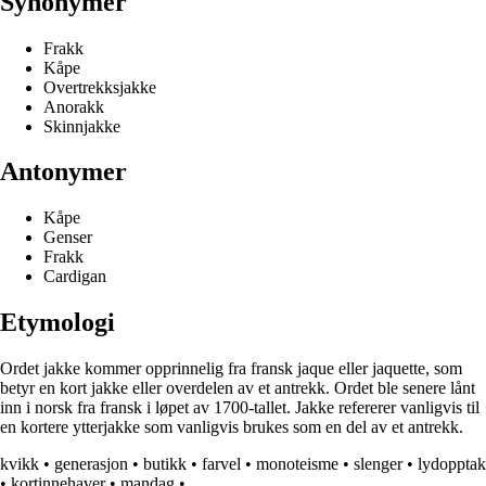
Synonymer
Frakk
Kåpe
Overtrekksjakke
Anorakk
Skinnjakke
Antonymer
Kåpe
Genser
Frakk
Cardigan
Etymologi
Ordet jakke kommer opprinnelig fra fransk jaque eller jaquette, som
betyr en kort jakke eller overdelen av et antrekk. Ordet ble senere lånt
inn i norsk fra fransk i løpet av 1700-tallet. Jakke refererer vanligvis til
en kortere ytterjakke som vanligvis brukes som en del av et antrekk.
kvikk
•
generasjon
•
butikk
•
farvel
•
monoteisme
•
slenger
•
lydopptak
•
kortinnehaver
•
mandag
•