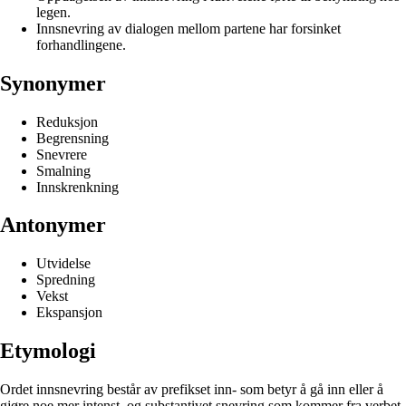
legen.
Innsnevring av dialogen mellom partene har forsinket
forhandlingene.
Synonymer
Reduksjon
Begrensning
Snevrere
Smalning
Innskrenkning
Antonymer
Utvidelse
Spredning
Vekst
Ekspansjon
Etymologi
Ordet innsnevring består av prefikset inn- som betyr å gå inn eller å
gjøre noe mer intenst, og substantivet snevring som kommer fra verbet