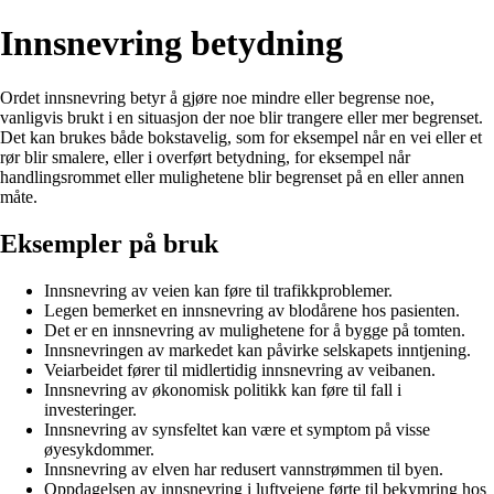
Innsnevring betydning
Ordet innsnevring betyr å gjøre noe mindre eller begrense noe,
vanligvis brukt i en situasjon der noe blir trangere eller mer begrenset.
Det kan brukes både bokstavelig, som for eksempel når en vei eller et
rør blir smalere, eller i overført betydning, for eksempel når
handlingsrommet eller mulighetene blir begrenset på en eller annen
måte.
Eksempler på bruk
Innsnevring av veien kan føre til trafikkproblemer.
Legen bemerket en innsnevring av blodårene hos pasienten.
Det er en innsnevring av mulighetene for å bygge på tomten.
Innsnevringen av markedet kan påvirke selskapets inntjening.
Veiarbeidet fører til midlertidig innsnevring av veibanen.
Innsnevring av økonomisk politikk kan føre til fall i
investeringer.
Innsnevring av synsfeltet kan være et symptom på visse
øyesykdommer.
Innsnevring av elven har redusert vannstrømmen til byen.
Oppdagelsen av innsnevring i luftveiene førte til bekymring hos