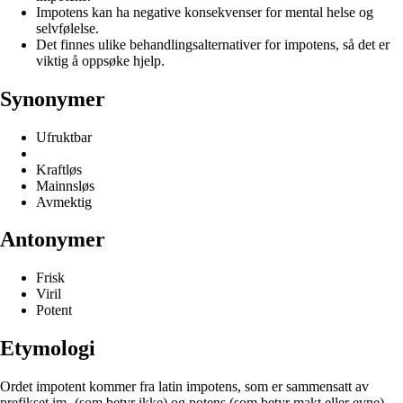
Impotens kan ha negative konsekvenser for mental helse og
selvfølelse.
Det finnes ulike behandlingsalternativer for impotens, så det er
viktig å oppsøke hjelp.
Synonymer
Ufruktbar
Kraftløs
Mainnsløs
Avmektig
Antonymer
Frisk
Viril
Potent
Etymologi
Ordet impotent kommer fra latin impotens, som er sammensatt av
prefikset im- (som betyr ikke) og potens (som betyr makt eller evne).