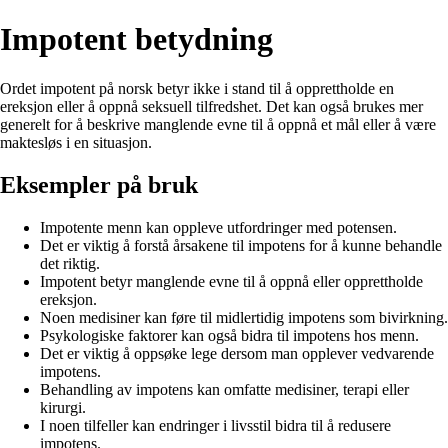
Impotent betydning
Ordet impotent på norsk betyr ikke i stand til å opprettholde en
ereksjon eller å oppnå seksuell tilfredshet. Det kan også brukes mer
generelt for å beskrive manglende evne til å oppnå et mål eller å være
maktesløs i en situasjon.
Eksempler på bruk
Impotente menn kan oppleve utfordringer med potensen.
Det er viktig å forstå årsakene til impotens for å kunne behandle
det riktig.
Impotent betyr manglende evne til å oppnå eller opprettholde
ereksjon.
Noen medisiner kan føre til midlertidig impotens som bivirkning.
Psykologiske faktorer kan også bidra til impotens hos menn.
Det er viktig å oppsøke lege dersom man opplever vedvarende
impotens.
Behandling av impotens kan omfatte medisiner, terapi eller
kirurgi.
I noen tilfeller kan endringer i livsstil bidra til å redusere
impotens.