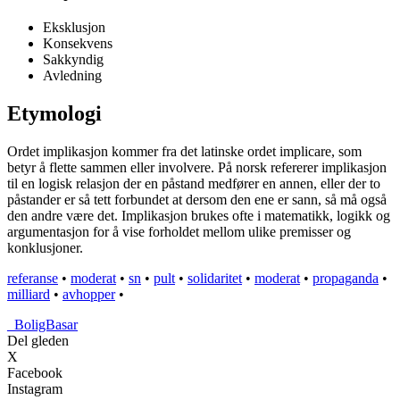
Eksklusjon
Konsekvens
Sakkyndig
Avledning
Etymologi
Ordet implikasjon kommer fra det latinske ordet implicare, som
betyr å flette sammen eller involvere. På norsk refererer implikasjon
til en logisk relasjon der en påstand medfører en annen, eller der to
påstander er så tett forbundet at dersom den ene er sann, så må også
den andre være det. Implikasjon brukes ofte i matematikk, logikk og
argumentasjon for å vise forholdet mellom ulike premisser og
konklusjoner.
referanse
•
moderat
•
sn
•
pult
•
solidaritet
•
moderat
•
propaganda
•
milliard
•
avhopper
•
_
BoligBasar
Del gleden
X
Facebook
Instagram