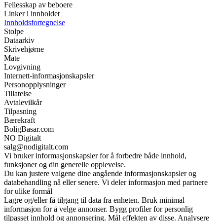
Fellesskap av beboere
Linker i innholdet
Innholdsfortegnelse
Stolpe
Dataarkiv
Skrivehjørne
Mate
Lovgivning
Internett-informasjonskapsler
Personopplysninger
Tillatelse
Avtalevilkår
Tilpasning
Bærekraft
BoligBasar.com
NO Digitalt
salg@nodigitalt.com
Vi bruker informasjonskapsler for å forbedre både innhold,
funksjoner og din generelle opplevelse.
Du kan justere valgene dine angående informasjonskapsler og
databehandling nå eller senere. Vi deler informasjon med partnere
for ulike formål
Lagre og/eller få tilgang til data fra enheten. Bruk minimal
informasjon for å velge annonser. Bygg profiler for personlig
tilpasset innhold og annonsering. Mål effekten av disse. Analysere