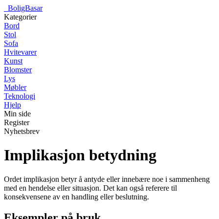
_
BoligBasar
Kategorier
Bord
Stol
Sofa
Hvitevarer
Kunst
Blomster
Lys
Møbler
Teknologi
Hjelp
Min side
Register
Nyhetsbrev
Implikasjon betydning
Ordet implikasjon betyr å antyde eller innebære noe i sammenheng
med en hendelse eller situasjon. Det kan også referere til
konsekvensene av en handling eller beslutning.
Eksempler på bruk