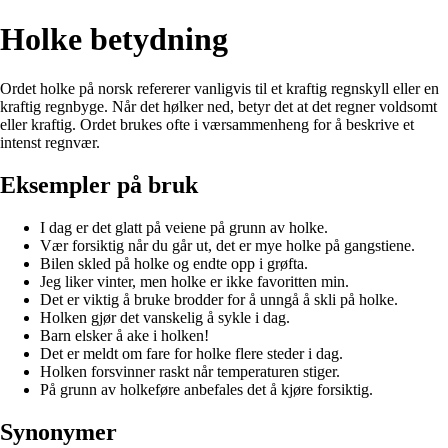
Holke betydning
Ordet holke på norsk refererer vanligvis til et kraftig regnskyll eller en
kraftig regnbyge. Når det hølker ned, betyr det at det regner voldsomt
eller kraftig. Ordet brukes ofte i værsammenheng for å beskrive et
intenst regnvær.
Eksempler på bruk
I dag er det glatt på veiene på grunn av holke.
Vær forsiktig når du går ut, det er mye holke på gangstiene.
Bilen skled på holke og endte opp i grøfta.
Jeg liker vinter, men holke er ikke favoritten min.
Det er viktig å bruke brodder for å unngå å skli på holke.
Holken gjør det vanskelig å sykle i dag.
Barn elsker å ake i holken!
Det er meldt om fare for holke flere steder i dag.
Holken forsvinner raskt når temperaturen stiger.
På grunn av holkeføre anbefales det å kjøre forsiktig.
Synonymer