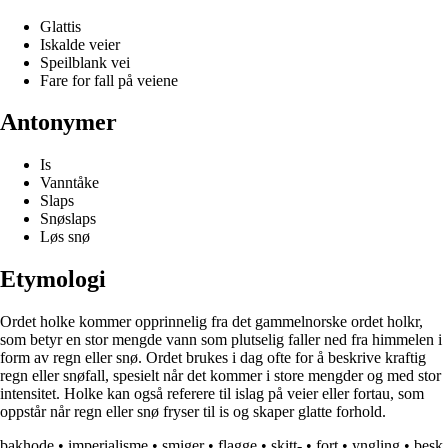
Glattis
Iskalde veier
Speilblank vei
Fare for fall på veiene
Antonymer
Is
Vanntåke
Slaps
Snøslaps
Løs snø
Etymologi
Ordet holke kommer opprinnelig fra det gammelnorske ordet holkr,
som betyr en stor mengde vann som plutselig faller ned fra himmelen i
form av regn eller snø. Ordet brukes i dag ofte for å beskrive kraftig
regn eller snøfall, spesielt når det kommer i store mengder og med stor
intensitet. Holke kan også referere til islag på veier eller fortau, som
oppstår når regn eller snø fryser til is og skaper glatte forhold.
bakhode
•
imperialisme
•
smiger
•
flagge
•
skitt-
•
fort
•
yngling
•
besk